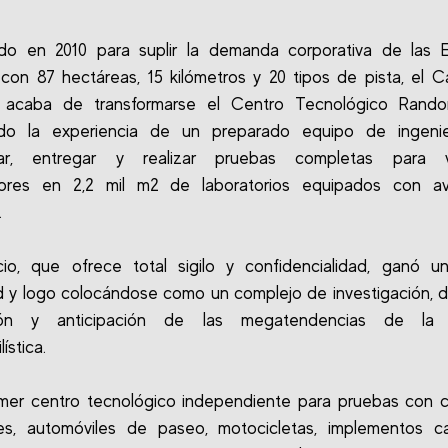
ado en 2010 para suplir la demanda corporativa de las 
con 87 hectáreas, 15 kilómetros y 20 tipos de pista, el
 acaba de transformarse el Centro Tecnológico Rando
ndo la experiencia de un preparado equipo de ingenie
tar, entregar y realizar pruebas completas para v
ores en 2,2 mil m2 de laboratorios equipados con a
.
cio, que ofrece total sigilo y confidencialidad, ganó u
d y logo colocándose como un complejo de investigación, de
ión y anticipación de las megatendencias de la i
ística.
imer centro tecnológico independiente para pruebas con 
es, automóviles de paseo, motocicletas, implementos car