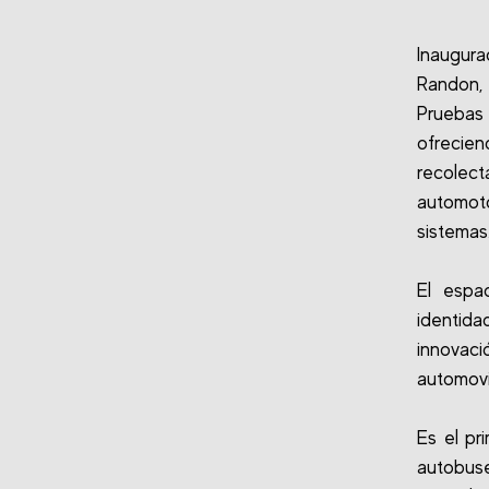
Inaugur
Randon, 
Pruebas
ofrecie
recolec
automot
sistemas
El espa
identida
innovac
automovil
Es el pr
autobus