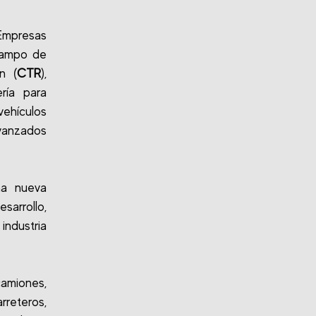
Empresas
 Campo de
n (
CTR
),
ría para
ehículos
vanzados
na nueva
sarrollo,
ndustria
camiones,
reteros,