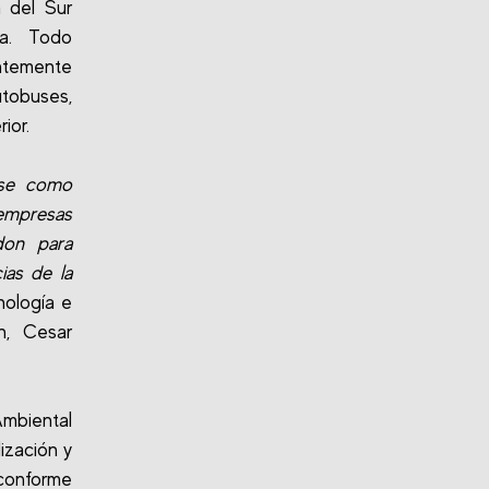
a del Sur
ta. Todo
ntemente
tobuses,
ior.
rse como
 empresas
don para
ias de la
nología e
n, Cesar
Ambiental
ización y
conforme