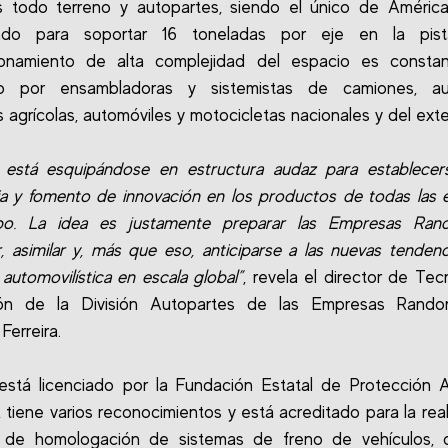
s todo terreno y autopartes, siendo el único de Améric
ado para soportar 16 toneladas por eje en la pis
ionamiento de alta complejidad del espacio es consta
ado por ensambladoras y sistemistas de camiones, au
 agrícolas, automóviles y motocicletas nacionales y del exter
 está esquipándose en estructura audaz para establece
ia y fomento de innovación en los productos de todas las
po. La idea es justamente preparar las Empresas Ran
, asimilar y, más que eso, anticiparse a las nuevas tendenc
 automovilística en escala global”
, revela el director de Tec
ión de la División Autopartes de las Empresas Rando
Ferreira.
stá licenciado por la Fundación Estatal de Protección 
 tiene varios reconocimientos y está acreditado para la real
 de homologación de sistemas de freno de vehículos, 