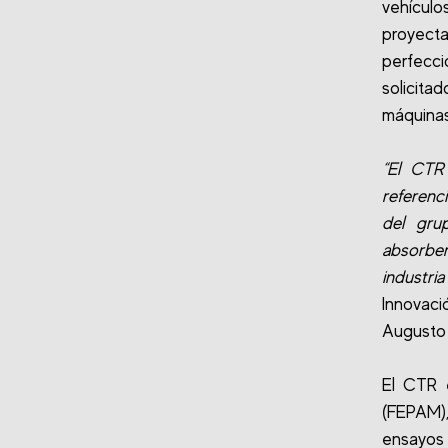
vehículo
proyect
perfecc
solicit
máquinas
“El CTR
referenc
del gru
absorber
industria
Innovac
Augusto 
El CTR e
(FEPAM),
ensayos