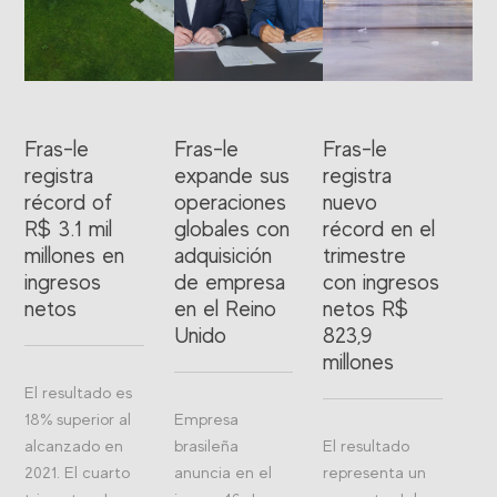
Fras-le
Fras-le
Fras-le
registra
expande sus
registra
récord of
operaciones
nuevo
R$ 3.1 mil
globales con
récord en el
millones en
adquisición
trimestre
ingresos
de empresa
con ingresos
netos
en el Reino
netos R$
Unido
823,9
millones
El resultado es
18% superior al
Empresa
alcanzado en
brasileña
El resultado
2021. El cuarto
anuncia en el
representa un