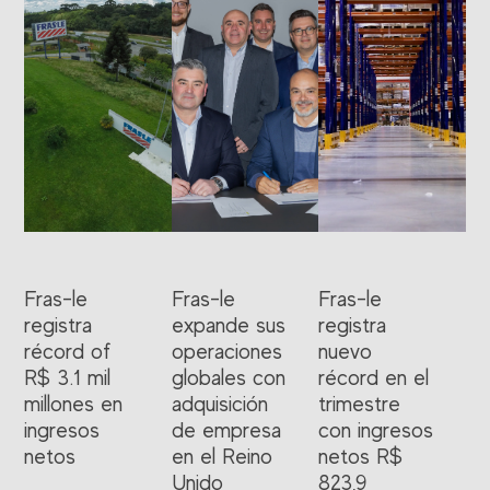
Fras-le
Fras-le
Fras-le
registra
expande sus
registra
récord of
operaciones
nuevo
R$ 3.1 mil
globales con
récord en el
millones en
adquisición
trimestre
ingresos
de empresa
con ingresos
netos
en el Reino
netos R$
Unido
823,9