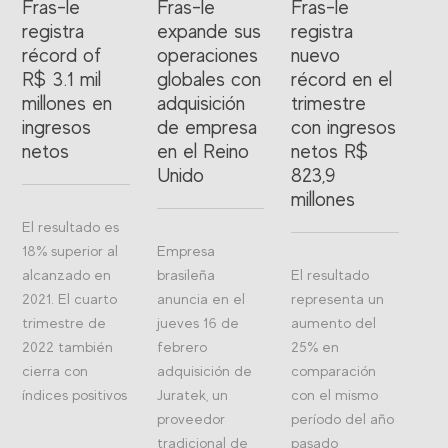
Fras-le
Fras-le
Fras-le
registra
expande sus
registra
récord of
operaciones
nuevo
R$ 3.1 mil
globales con
récord en el
millones en
adquisición
trimestre
ingresos
de empresa
con ingresos
netos
en el Reino
netos R$
Unido
823,9
millones
El resultado es
18% superior al
Empresa
alcanzado en
brasileña
El resultado
2021. El cuarto
anuncia en el
representa un
trimestre de
jueves 16 de
aumento del
2022 también
febrero
25% en
cierra con
adquisición de
comparación
índices positivos
Juratek, un
con el mismo
proveedor
período del año
tradicional de
pasado