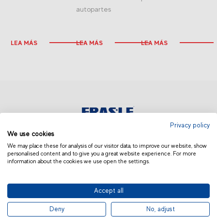
autopartes
LEA MÁS
LEA MÁS
LEA MÁS
Privacy policy
We use cookies
COLOMBIA
We may place these for analysis of our visitor data, to improve our website, show
personalised content and to give you a great website experience. For more
information about the cookies we use open the settings.
Accept all
© 2019 Fras-le | Photos: Júlio Soares, Magrão Scalco, João Lazzarotto, Panda Branding
Deny
No, adjust
and photo collection of Randon Companies