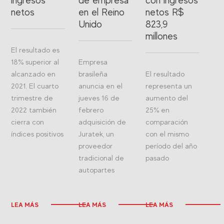
ingresos
de empresa
con ingresos
netos
en el Reino
netos R$
Unido
823,9
millones
El resultado es
18% superior al
Empresa
alcanzado en
brasileña
El resultado
2021. El cuarto
anuncia en el
representa un
trimestre de
jueves 16 de
aumento del
2022 también
febrero
25% en
cierra con
adquisición de
comparación
índices positivos
Juratek, un
con el mismo
proveedor
período del año
tradicional de
pasado
autopartes
LEA MÁS
LEA MÁS
LEA MÁS