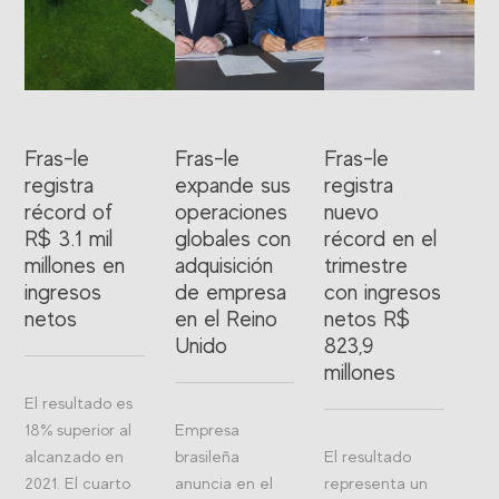
Fras-le
Fras-le
Fras-le
registra
expande sus
registra
récord of
operaciones
nuevo
R$ 3.1 mil
globales con
récord en el
millones en
adquisición
trimestre
ingresos
de empresa
con ingresos
netos
en el Reino
netos R$
Unido
823,9
millones
El resultado es
18% superior al
Empresa
alcanzado en
brasileña
El resultado
2021. El cuarto
anuncia en el
representa un