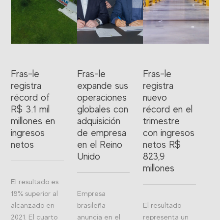
Fras-le
Fras-le
Fras-le
registra
expande sus
registra
récord of
operaciones
nuevo
R$ 3.1 mil
globales con
récord en el
millones en
adquisición
trimestre
ingresos
de empresa
con ingresos
netos
en el Reino
netos R$
Unido
823,9
millones
El resultado es
18% superior al
Empresa
alcanzado en
brasileña
El resultado
2021. El cuarto
anuncia en el
representa un