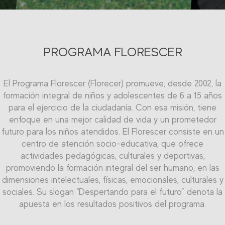
PROGRAMA FLORESCER
El Programa Florescer (Florecer) promueve, desde 2002, la
El programa Qualificar (Calificar) del Centro de Educación
formación integral de niños y adolescentes de 6 a 15 años
Profesional Randoncorp les propicia a los adolescentes la
calificación en el mercado laboral, ofreciéndoles iniciación
para el ejercicio de la ciudadanía. Con esa misión, tiene
enfoque en una mejor calidad de vida y un prometedor
profesional en el segmento metal-mecánico y en el
futuro para los niños atendidos. El Florescer consiste en un
segmento comercio-servicios. El proyecto cuenta con un
área de más de mil metros cuadrados y capacidad para
centro de atención socio-educativa, que ofrece
actividades pedagógicas, culturales y deportivas,
formar más de 200 jóvenes simultáneamente.
promoviendo la formación integral del ser humano, en las
dimensiones intelectuales, físicas, emocionales, culturales y
sociales. Su slogan “Despertando para el futuro” denota la
apuesta en los resultados positivos del programa.