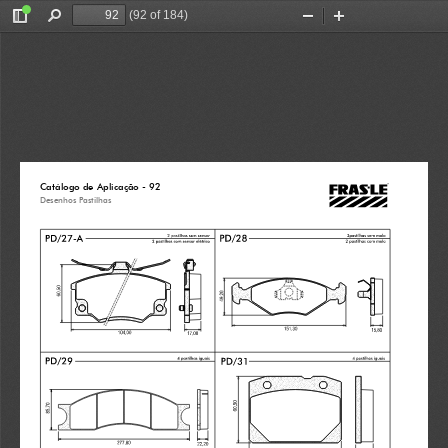
(92 of 184)
Toggle
Find
Zoom
Zoom
Sidebar
Out
In
Catálogo de Aplicação - 92
Catálogo de Aplicação - 93
Desenhos Pastilhas
Desenhos Pastilhas