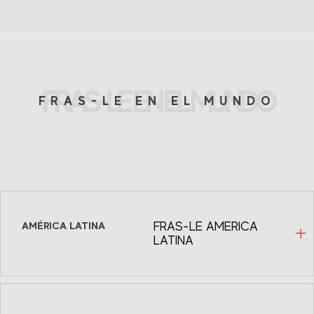
FRAS-LE EN EL MUNDO
FRAS-LE EN EL MUNDO
AMÉRICA LATINA
FRAS-LE AMERICA
LATINA
Fras-le México
Avenida Homero, 1804 INT 504