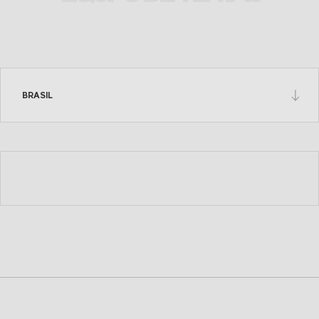
VER EN EL MAPA
Fras-le Andina
BRASIL
(+56 9) 7698 0093
frasandina@fras-le.com;
sebastian.reyes@fras-le.com
VER EN EL MAPA