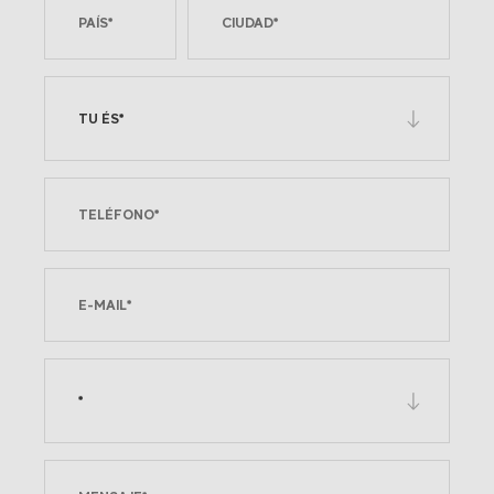
TU ÉS*
*