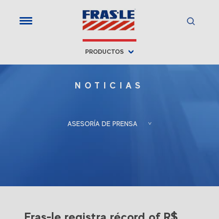
;
PRODUCTOS
NOTICIAS
ASESORÍA DE PRENSA
Froés, Berlato
Porto Alegre, RS, Brasil
Associadas
+55 (51) 3388-6847
Gladis Berlato
gladis@froesberlato.com.br
Fras-le registra récord of R$