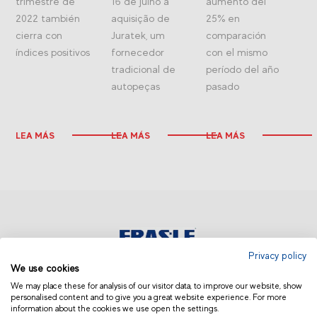
trimestre de
16 de julho a
aumento del
2022 también
aquisição de
25% en
cierra con
Juratek, um
comparación
índices positivos
fornecedor
con el mismo
tradicional de
período del año
autopeças
pasado
LEA MÁS
LEA MÁS
LEA MÁS
Privacy policy
We use cookies
ARGENTINA Y URUGUAY
We may place these for analysis of our visitor data, to improve our website, show
personalised content and to give you a great website experience. For more
information about the cookies we use open the settings.