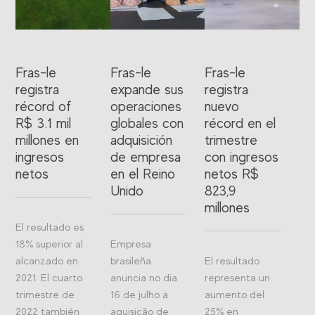
Fras-le
Fras-le
Fras-le
registra
expande sus
registra
récord of
operaciones
nuevo
R$ 3.1 mil
globales con
récord en el
millones en
adquisición
trimestre
ingresos
de empresa
con ingresos
netos
en el Reino
netos R$
Unido
823,9
millones
El resultado es
18% superior al
Empresa
alcanzado en
brasileña
El resultado
2021. El cuarto
anuncia no dia
representa un
trimestre de
16 de julho a
aumento del
2022 también
aquisição de
25% en