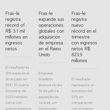
Fras-le
Fras-le
Fras-le
registra
expande sus
registra
récord of
operaciones
nuevo
R$ 3.1 mil
globales con
récord en el
millones en
adquisición
trimestre
ingresos
de empresa
con ingresos
netos
en el Reino
netos R$
Unido
823,9
millones
El resultado es
18% superior al
Empresa
alcanzado en
brasileña
El resultado
2021. El cuarto
anuncia no dia
representa un
trimestre de
16 de julho a
aumento del
2022 también
aquisição de
25% en
cierra con
Juratek, um
comparación
índices positivos
fornecedor
con el mismo