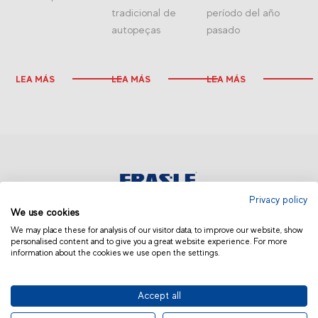
tradicional de
período del año
autopeças
pasado
LEA MÁS
LEA MÁS
LEA MÁS
Privacy policy
We use cookies
ARGENTINA Y URUGUAY
We may place these for analysis of our visitor data, to improve our website, show
personalised content and to give you a great website experience. For more
information about the cookies we use open the settings.
Accept all
© 2019 Fras-le | Photos: Júlio Soares, Magrão Scalco, João Lazzarotto, Panda Branding