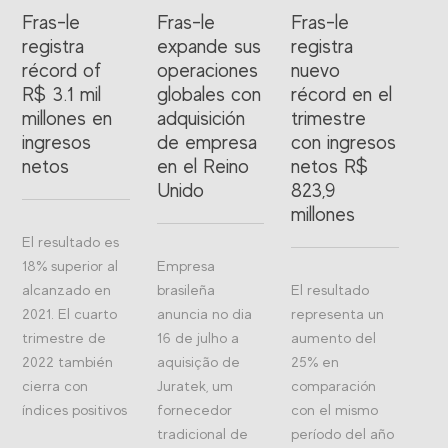
Fras-le
Fras-le
Fras-le
registra
expande sus
registra
récord of
operaciones
nuevo
R$ 3.1 mil
globales con
récord en el
millones en
adquisición
trimestre
ingresos
de empresa
con ingresos
netos
en el Reino
netos R$
Unido
823,9
millones
El resultado es
18% superior al
Empresa
alcanzado en
brasileña
El resultado
2021. El cuarto
anuncia no dia
representa un
trimestre de
16 de julho a
aumento del
2022 también
aquisição de
25% en
cierra con
Juratek, um
comparación
índices positivos
fornecedor
con el mismo
tradicional de
período del año