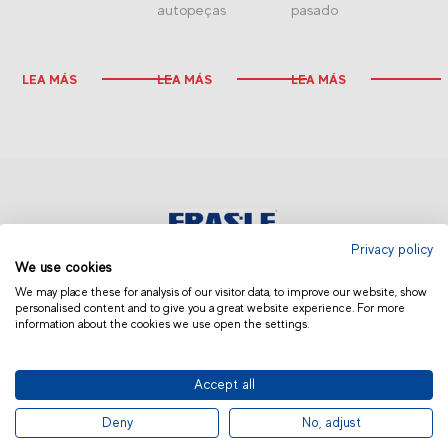
autopeças
pasado
LEA MÁS
LEA MÁS
LEA MÁS
Privacy policy
We use cookies
ARGENTINA Y URUGUAY
We may place these for analysis of our visitor data, to improve our website, show
personalised content and to give you a great website experience. For more
information about the cookies we use open the settings.
Accept all
© 2019 Fras-le | Photos: Júlio Soares, Magrão Scalco, João Lazzarotto, Panda Branding
Deny
No, adjust
and photo collection of Randon Companies