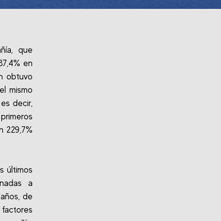
ñía, que
 87,4% en
én obtuvo
 el mismo
es decir,
 primeros
un 229,7%
s últimos
inadas a
 años, de
factores