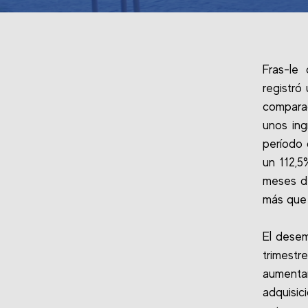
Fras-le
registró
comparac
unos ing
período 
un 112,5
meses de
más que 
El desem
trimest
aumentar
adquisi