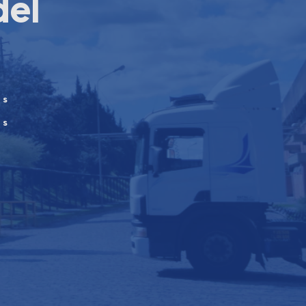
del
a
os
es