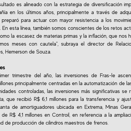
sultado es alineado con la estrategia de diversificación im
ñía en los últimos años, principalmente a través de adqui
preparó para actuar con mayor resistencia a los movimi
 En esta línea, también somos conscientes de los retos act
como la escasez de materias primas y la inflación, que nos 
ximos meses con cautela", subraya el director de Relaci
es, Hemerson de Souza.
nes
imer trimestre del año, las inversiones de Fras-le asce
illones principalmente centradas en la automatización de las
nidades controladas, las inversiones más significativas se r
a, que recibió R$ 6,1 millones para la transferencia y ajus
lanta de amortiguadores ubicada en Extrema, Minas Gerai
n de R$ 4,1 millones en Controil, en referencia a la ampliac
d de producción de cilindros maestros de frenos.