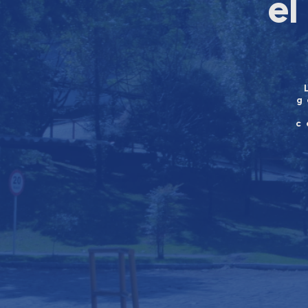
el
g
c