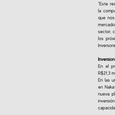
"Este re
la compa
que nos 
mercado.
sector, 
los pró
Inversor
Inversio
En el pr
R$21,3 m
En las u
en Nakat
nueva p
inversió
capacida