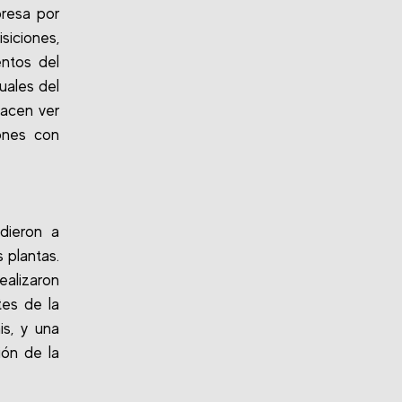
presa por
siciones,
entos del
uales del
hacen ver
ones con
ndieron a
 plantas.
ealizaron
tes de la
s, y una
ión de la