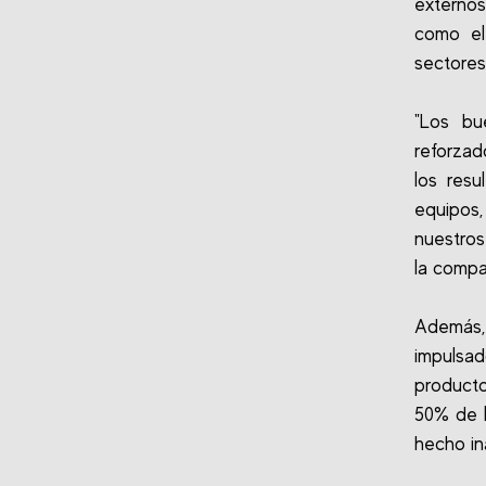
externos
como el
sectores
"Los bu
reforzad
los resu
equipos
nuestros
la compa
Además,
impulsa
producto
50% de l
hecho in