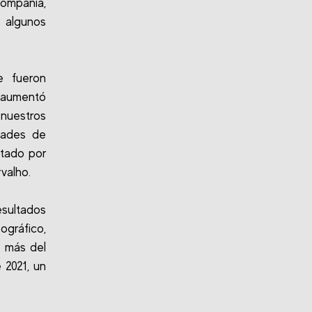
compañía,
 algunos
e fueron
e aumentó
 nuestros
dades de
ntado por
valho.
sultados
gráfico,
s más del
 2021, un