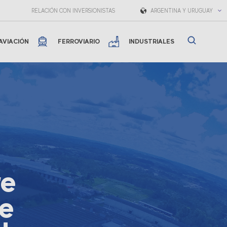
RELACIÓN CON INVERSIONISTAS
ARGENTINA Y URUGUAY
AVIACIÓN
FERROVIARIO
INDUSTRIALES
re
le