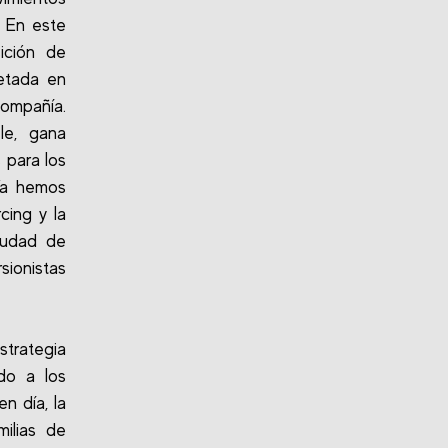
. En este
sición de
letada en
compañía.
le, gana
 para los
Ya hemos
cing y la
iudad de
sionistas
strategia
ido a los
en día, la
ilias de