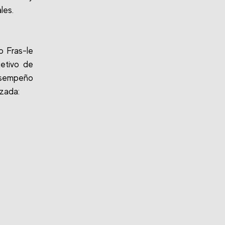
les.
o Fras-le
jetivo de
esempeño
izada: