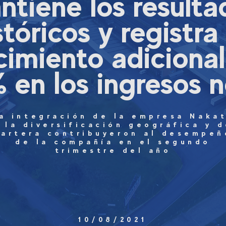
ntiene los resulta
stóricos y registra
cimiento adicional
 en los ingresos 
a integración de la empresa Naka
 la diversificación geográfica y 
cartera contribuyeron al desempeñ
de la compañía en el segundo
trimestre del año
10/08/2021