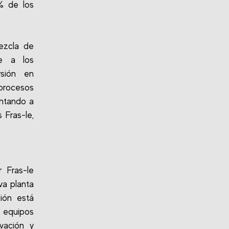
9% de los
ezcla de
te a los
rsión en
 procesos
untando a
 Fras-le,
r Fras-le
va planta
ión está
 equipos
vación y