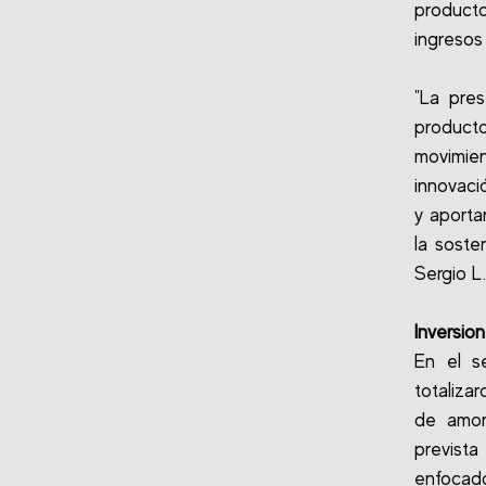
producto
ingresos
"La pre
product
movimie
innovaci
y aporta
la soste
Sergio L
Inversio
En el se
totaliza
de amor
previst
enfocad