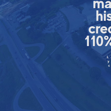
ma
hi
cre
110%
L
y