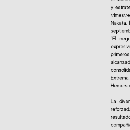
y estrat
trimestr
Nakata, 
septiemb
"El neg
expresiv
primero
alcanzad
consoli
Extrema,
Hemerso
La diver
reforzad
resultado
compañí