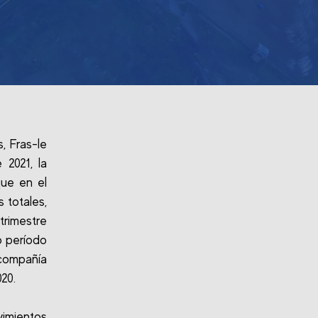
, Fras-le
 2021, la
que en el
 totales,
trimestre
o período
 compañía
020.
vimientos