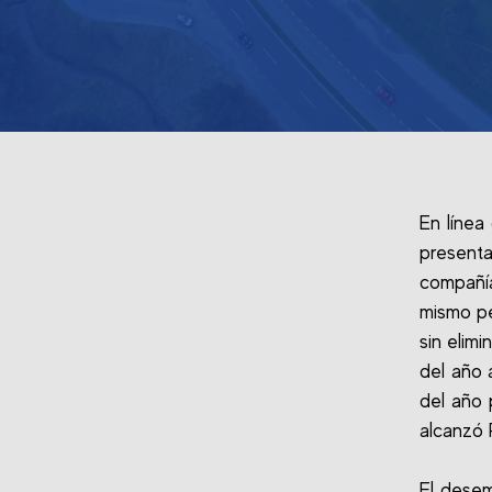
En línea
presenta
compañía
mismo pe
sin elim
del año 
del año 
alcanzó 
El desem