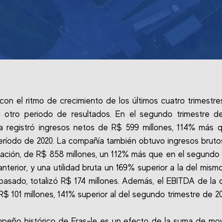
 con el ritmo de crecimiento de los últimos cuatro trimestres
 otro periodo de resultados. En el segundo trimestre de
 registró ingresos netos de R$ 599 millones, 114% más 
ríodo de 2020. La compañía también obtuvo ingresos brutos
inación, de R$ 858 millones, un 112% más que en el segundo 
anterior, y una utilidad bruta un 169% superior a la del mism
pasado, totalizó R$ 174 millones. Además, el EBITDA de la
R$ 101 millones, 141% superior al del segundo trimestre de 2
peño histórico de Fras-le es un efecto de la suma de mo