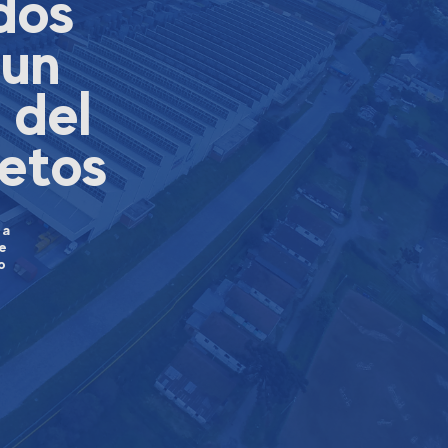
dos
 un
 del
netos
ta
de
o