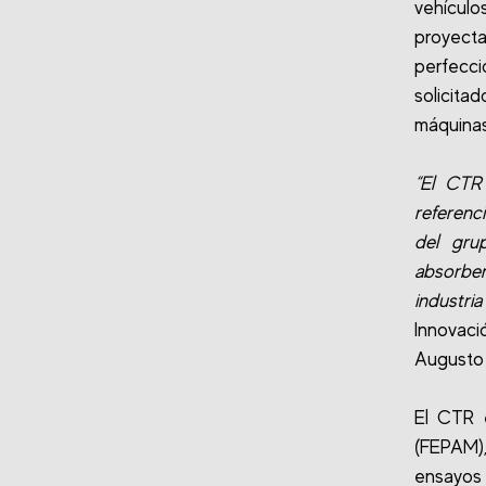
vehículo
proyect
perfecc
solicit
máquinas
“El CTR
referenc
del gru
absorber
industria
Innovac
Augusto 
El CTR e
(FEPAM),
ensayos