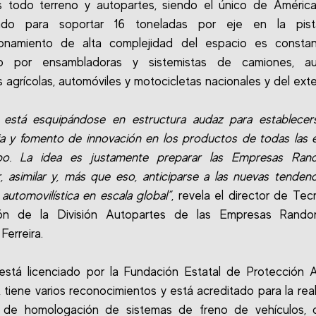
s todo terreno y autopartes, siendo el único de Améric
ado para soportar 16 toneladas por eje en la pis
ionamiento de alta complejidad del espacio es consta
ado por ensambladoras y sistemistas de camiones, au
 agrícolas, automóviles y motocicletas nacionales y del exter
 está esquipándose en estructura audaz para establece
ia y fomento de innovación en los productos de todas las
po. La idea es justamente preparar las Empresas Ran
, asimilar y, más que eso, anticiparse a las nuevas tendenc
 automovilística en escala global”
, revela el director de Tec
ión de la División Autopartes de las Empresas Rando
Ferreira.
stá licenciado por la Fundación Estatal de Protección 
 tiene varios reconocimientos y está acreditado para la real
 de homologación de sistemas de freno de vehículos, 