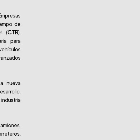
Empresas
 Campo de
n (
CTR
),
ría para
ehículos
vanzados
na nueva
sarrollo,
ndustria
camiones,
reteros,