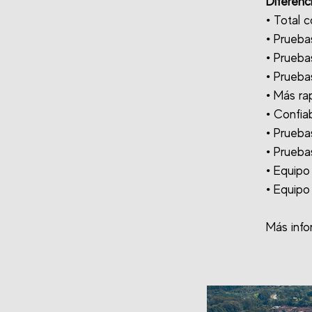
Diferenc
• Total 
• Prueba
• Pruebas
• Pruebas
• Más ra
• Confia
• Prueba
• Prueba
• Equipo
• Equipo
Más info