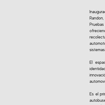
Inaugur
Randon, 
Pruebas
ofrecie
recolec
automot
sistemas
El espa
identida
innovac
automovil
Es el pr
autobus