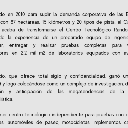
ado en 2010 para suplir la demanda corporativa de las 
con 87 hectáreas, 15 kilómetros y 20 tipos de pista, el
 acaba de transformarse el Centro Tecnológico Rando
ndo la experiencia de un preparado equipo de ingenie
tar, entregar y realizar pruebas completas para v
ores en 2,2 mil m2 de laboratorios equipados con a
.
cio, que ofrece total sigilo y confidencialidad, ganó u
d y logo colocándose como un complejo de investigación, de
ión y anticipación de las megatendencias de la i
ística.
imer centro tecnológico independiente para pruebas con 
es, automóviles de paseo, motocicletas, implementos car