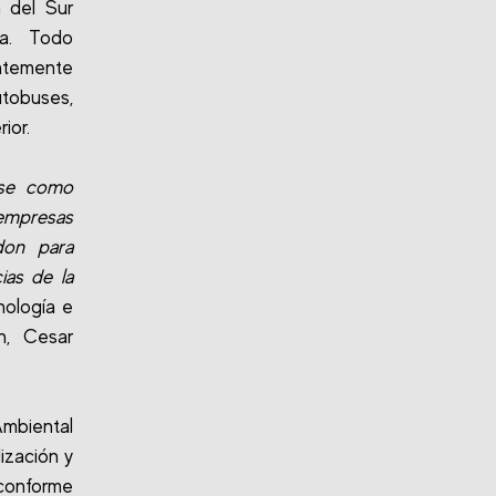
a del Sur
ta. Todo
ntemente
tobuses,
ior.
rse como
 empresas
don para
ias de la
nología e
n, Cesar
Ambiental
ización y
conforme