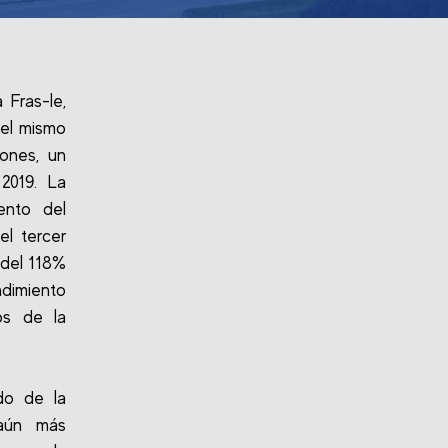
 Fras-le,
 el mismo
lones, un
2019. La
ento del
el tercer
 del 118%
dimiento
os de la
.
do de la
 aún más