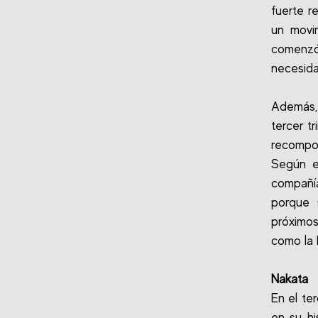
fuerte r
un movi
comenzó 
necesida
Además, 
tercer t
recompos
Según e
compañí
porque 
próximo
como la I
Nakata
En el te
en su hi