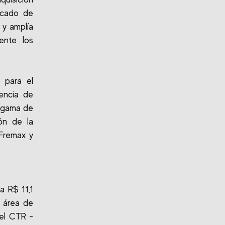
rcado de
 y amplía
ente los
 para el
encia de
a gama de
ón de la
 Fremax y
a R$ 11,1
a área de
 el CTR -