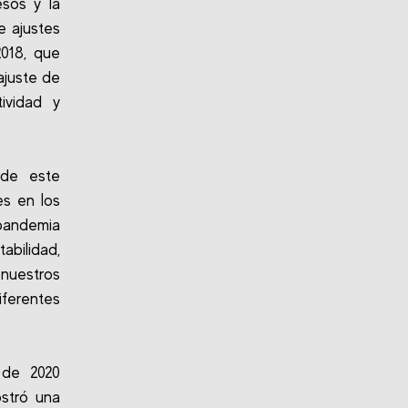
esos y la
e ajustes
018, que
ajuste de
ividad y
 de este
es en los
 pandemia
abilidad,
nuestros
ferentes
 de 2020
stró una