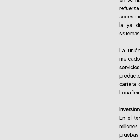
refuerz
accesori
la ya d
sistemas
La unió
mercado
servicio
product
cartera 
Lonaflex
Inversio
En el te
millones
pruebas 