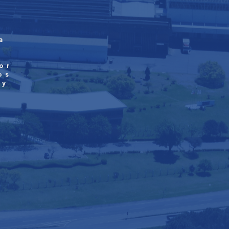
a
or
os
 y