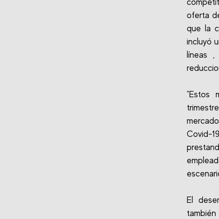
competit
oferta d
que la 
incluyó 
líneas 
reduccio
"Estos 
trimestr
mercados
Covid-19
prestan
emplead
escenari
El dese
también