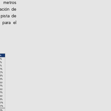
0 metros
gación de
 pista de
 para el