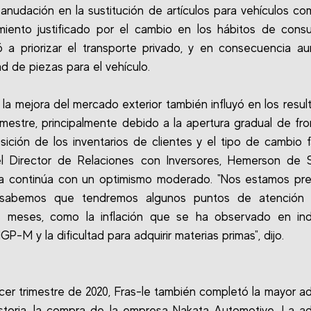
eanudación en la sustitución de artículos para vehículos com
miento justificado por el cambio en los hábitos de cons
a priorizar el transporte privado, y en consecuencia a
d de piezas para el vehículo.
la mejora del mercado exterior también influyó en los resul
rimestre, principalmente debido a la apertura gradual de fron
ición de los inventarios de clientes y el tipo de cambio f
l Director de Relaciones con Inversores, Hemerson de S
a continúa con un optimismo moderado. "Nos estamos pre
sabemos que tendremos algunos puntos de atención 
s meses, como la inflación que se ha observado en ind
GP-M y la dificultad para adquirir materias primas", dijo.
rcer trimestre de 2020, Fras-le también completó la mayor ad
storia, la compra de la empresa Nakata Automotive. La ad