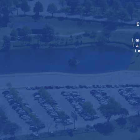
i
l
i