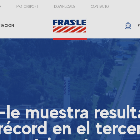
O
MOTORSPORT
DOWNLOADS
CONTACTO
VIACIÓN
F
-le muestra resul
récord en el terce