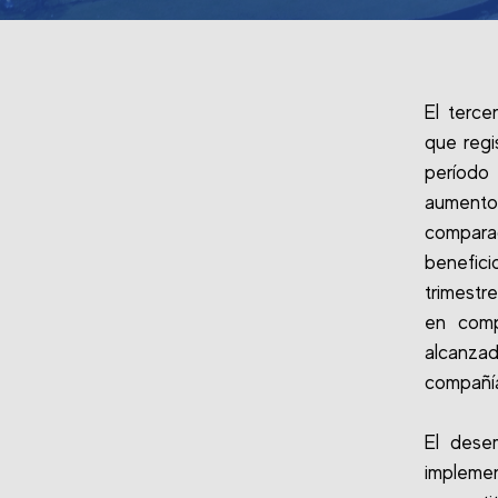
El terce
que regi
período 
aumento
compara
benefici
trimestr
en comp
alcanza
compañía
El dese
impleme