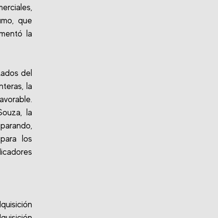
erciales,
umo, que
umentó la
tados del
teras, la
avorable.
ouza, la
parando,
para los
icadores
quisición
quisición