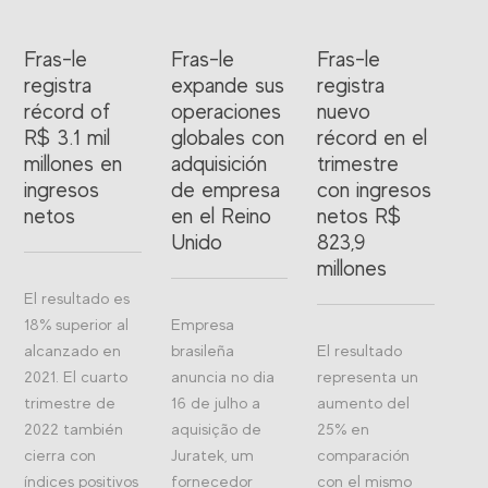
Fras-le
Fras-le
Fras-le
registra
expande sus
registra
récord of
operaciones
nuevo
R$ 3.1 mil
globales con
récord en el
millones en
adquisición
trimestre
ingresos
de empresa
con ingresos
netos
en el Reino
netos R$
Unido
823,9
millones
El resultado es
18% superior al
Empresa
alcanzado en
brasileña
El resultado
2021. El cuarto
anuncia no dia
representa un
trimestre de
16 de julho a
aumento del
2022 también
aquisição de
25% en
cierra con
Juratek, um
comparación
índices positivos
fornecedor
con el mismo