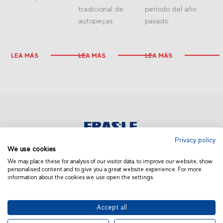
tradicional de
período del año
autopeças
pasado
LEA MÁS
LEA MÁS
LEA MÁS
Privacy policy
We use cookies
EUROPA | ESPAÑOL
We may place these for analysis of our visitor data, to improve our website, show
personalised content and to give you a great website experience. For more
information about the cookies we use open the settings.
Accept all
© 2019 Fras-le | Photos: Júlio Soares, Magrão Scalco, João Lazzarotto, Panda Branding