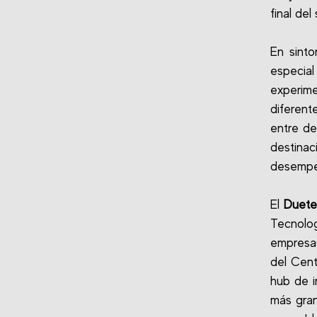
final del
En sinto
especia
experim
diferent
entre de
destinac
desempeñ
El
Duete
Tecnolog
empresas
del Cent
hub de i
más gran