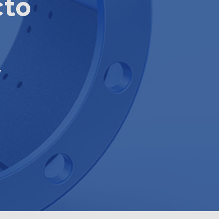
cto
y