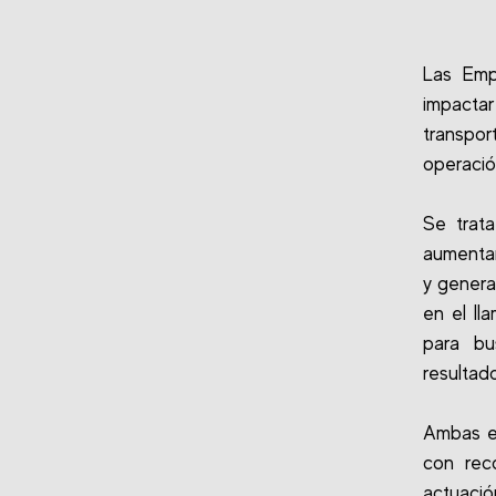
Las Emp
impacta
transpo
operació
Se trat
aumentar
y genera
en el ll
para bu
resultad
Ambas em
con rec
actuació