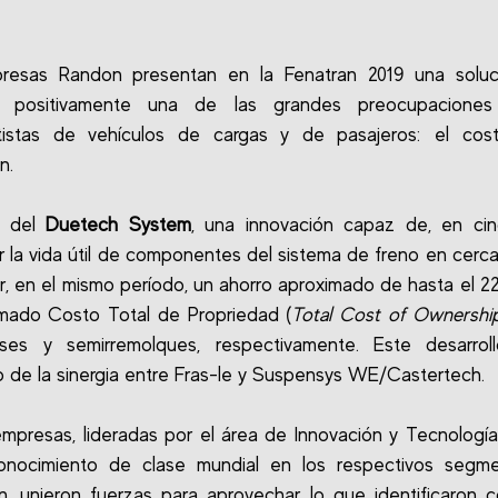
resas Randon presentan en la Fenatran 2019 una soluc
r positivamente una de las grandes preocupacione
rtistas de vehículos de cargas y de pasajeros: el cos
n.
a del
Duetech System
, una innovación capaz de, en cin
 la vida útil de componentes del sistema de freno en cerc
r, en el mismo período, un ahorro aproximado de hasta el 
amado Costo Total de Propriedad (
Total Cost of Ownersh
ses y semirremolques, respectivamente. Este desarrol
o de la sinergia entre Fras-le y Suspensys WE/Castertech.
presas, lideradas por el área de Innovación y Tecnologí
onocimiento de clase mundial en los respectivos segm
n, unieron fuerzas para aprovechar lo que identificaron