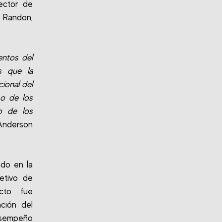
rector de
s Randon,
ntos del
s que la
ional del
so de los
o de los
 Anderson
ado en la
jetivo de
cto fue
ción del
desempeño