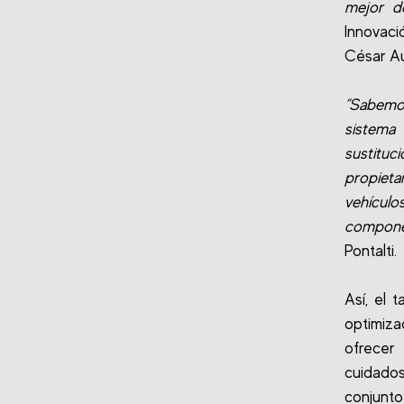
mejor d
Innovaci
César Au
“Sabemo
sistema
sustituc
propieta
vehícul
componen
Pontalti.
Así, el 
optimiza
ofrece
cuidado
conjunto