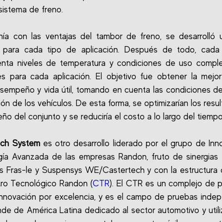
 sistema de freno.
nía con las ventajas del tambor de freno, se desarrolló 
l para cada tipo de aplicación. Después de todo, cada 
enta niveles de temperatura y condiciones de uso compl
es para cada aplicación. El objetivo fue obtener la mejor
sempeño y vida útil, tomando en cuenta las condiciones de
ión de los vehículos. De esta forma, se optimizarían los resu
o del conjunto y se reduciría el costo a lo largo del tiemp
ch System
es otro desarrollo liderado por el grupo de Inn
ía Avanzada de las empresas Randon, fruto de sinergias 
 Fras-le y Suspensys WE/Castertech y con la estructura
ro Tecnológico Randon (
CTR
). El CTR es un complejo de 
nnovación por excelencia, y es el campo de pruebas inde
de de América Latina dedicado al sector automotivo y util