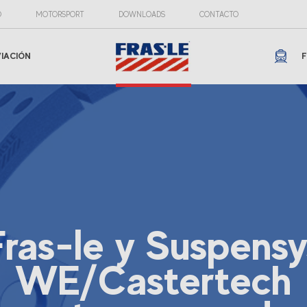
O
MOTORSPORT
DOWNLOADS
CONTACTO
VIACIÓN
F
Fras-le y Suspensy
WE/Castertech