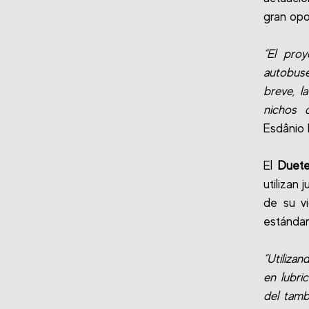
gran opo
“El proy
autobus
breve, l
nichos 
Esdânio 
El
Duet
utilizan
de su v
estándar
“Utiliza
en lubri
del tamb