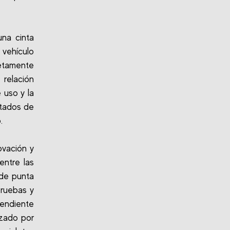
una cinta
vehículo
etamente
 relación
 uso y la
ltados de
o.
ovación y
entre las
 de punta
pruebas y
pendiente
izado por