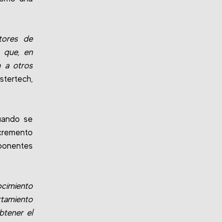
ctores de
 que, en
n a otros
tertech,
uando se
ncremento
ponentes
ocimiento
rtamiento
btener el