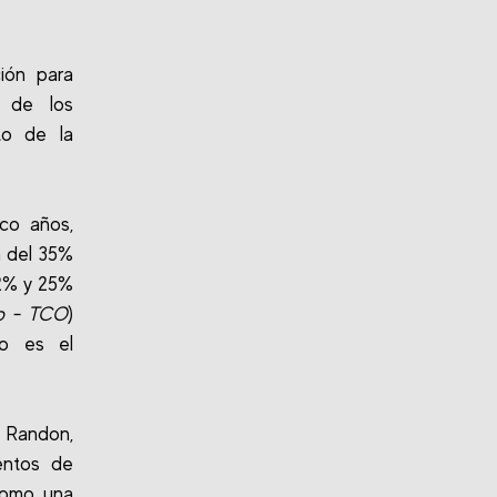
ión para
s de los
to de la
co años,
a del 35%
22% y 25%
ip - TCO
)
lo es el
a Randon,
entos de
 como una