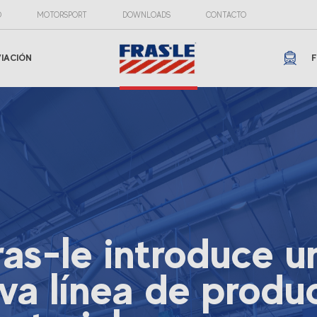
O
MOTORSPORT
DOWNLOADS
CONTACTO
VIACIÓN
F
ras-le introduce u
va línea de produ