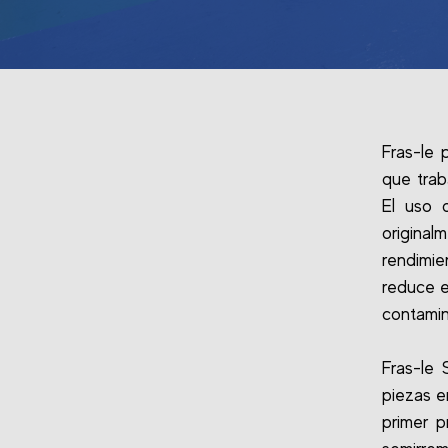
Fras-le 
que trab
El uso 
origina
rendimie
reduce e
contamin
Fras-le
piezas e
primer p