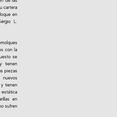
ón de las
u cartera
nfoque en
érgio L.
emolques
os con la
puesto se
y tienen
as piezas
s nuevos
 y tienen
 estática
rillas en
no sufren