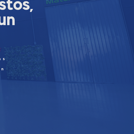
stos,
 un
n
as
e
en