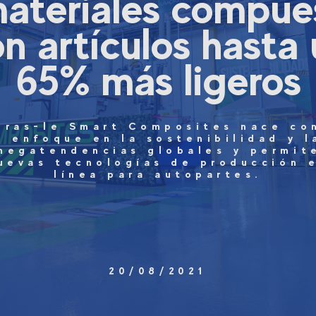
ateriales compue
n artículos hasta
65% más ligeros
Fras-le Smart Composites nace co
n enfoque en la sostenibilidad y l
megatendencias globales y permit
uevas tecnologías de producción 
línea para autopartes.
20/08/2021