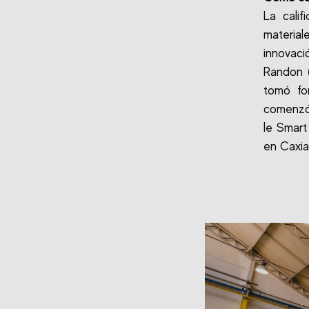
La cali
materia
innovaci
Randon (
tomó fo
comenzó 
le Smart
en Caxia