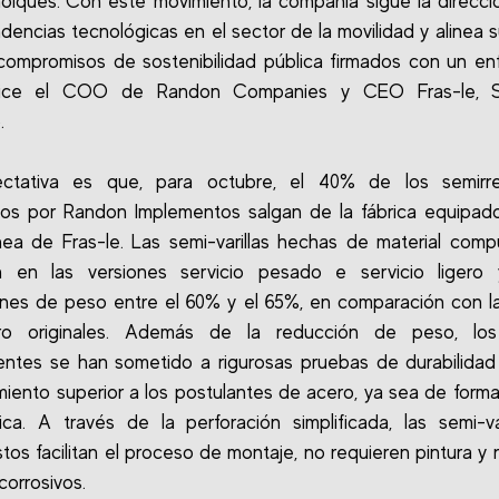
olques."Con este movimiento, la compañía sigue la direcci
encias tecnológicas en el sector de la movilidad y alinea s
compromisos de sostenibilidad pública firmados con un e
ice el COO de Randon Companies y CEO Fras-le, S
.
ctativa es que, para octubre, el 40% de los semirr
os por Randon Implementos salgan de la fábrica equipad
nea de Fras-le. Las semi-varillas hechas de material com
can en las versiones servicio pesado e servicio ligero 
nes de peso entre el 60% y el 65%, en comparación con l
o originales. Además de la reducción de peso, lo
tes se han sometido a rigurosas pruebas de durabilidad
miento superior a los postulantes de acero, ya sea de forma
ca. A través de la perforación simplificada, las semi-va
os facilitan el proceso de montaje, no requieren pintura y 
corrosivos.