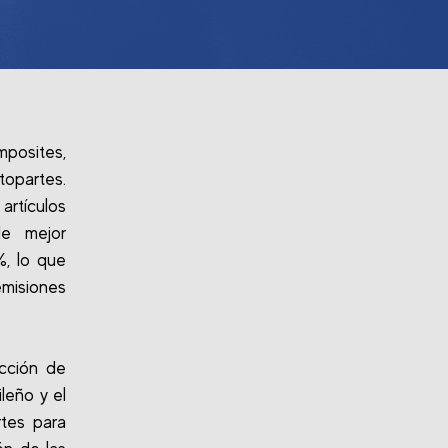
mposites,
topartes.
rtículos
de mejor
%, lo que
emisiones
cción de
leño y el
rtes para