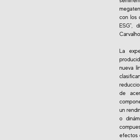
semirrem
megatend
con los 
ESG", d
Carvalho
La expe
producid
nueva lí
clasifi
reduccio
de acer
componen
un rendi
o dinámi
compuest
efectos 