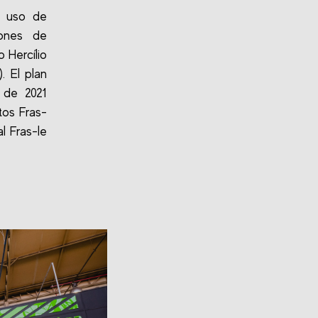
l uso de
iones de
 Hercílio
. El plan
 de 2021
tos Fras-
l Fras-le