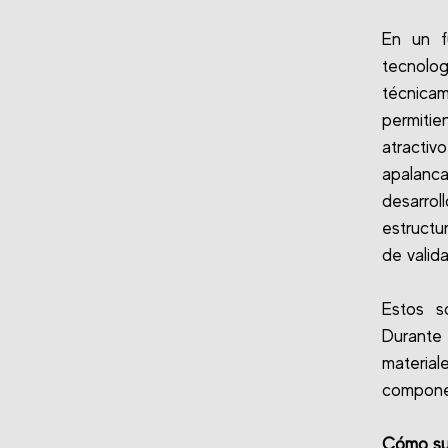
En un f
tecnolog
técnica
permiti
atractiv
apalanc
desarro
estructu
de valida
Estos s
Durante
materia
compone
Cómo su