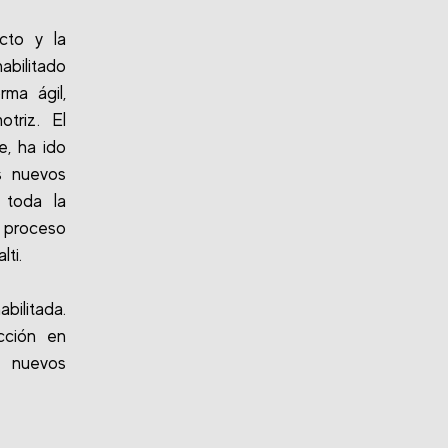
cto y la
abilitado
ma ágil,
triz. El
e, ha ido
s nuevos
 toda la
l proceso
lti.
ilitada.
cción en
e nuevos