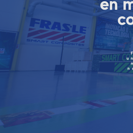
en m
co
u
n