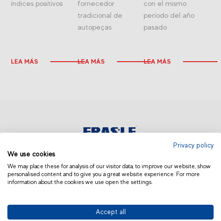
índices positivos
fornecedor
con el mismo
tradicional de
período del año
autopeças
pasado
LEA MÁS
LEA MÁS
LEA MÁS
Privacy policy
We use cookies
EUROPA | ESPAÑOL
We may place these for analysis of our visitor data, to improve our website, show
personalised content and to give you a great website experience. For more
information about the cookies we use open the settings.
Accept all
© 2019 Fras-le | Photos: Júlio Soares, Magrão Scalco, João Lazzarotto, Panda Branding