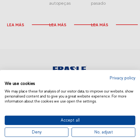
autopeças
pasado
LEA MÁS
LEA MÁS
LEA MÁS
Privacy policy
We use cookies
EUROPA | ESPAÑOL
We may place these for analysis of our visitor data, to improve our website, show
personalised content and to give you a great website experience. For more
information about the cookies we use open the settings.
Accept all
© 2019 Fras-le | Photos: Júlio Soares, Magrão Scalco, João Lazzarotto, Panda Branding
Deny
No, adjust
and photo collection of Randon Companies