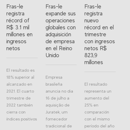
Fras-le
Fras-le
Fras-le
registra
expande sus
registra
récord of
operaciones
nuevo
R$ 3.1 mil
globales con
récord en el
millones en
adquisición
trimestre
ingresos
de empresa
con ingresos
netos
en el Reino
netos R$
Unido
823,9
millones
El resultado es
18% superior al
Empresa
alcanzado en
brasileña
El resultado
2021. El cuarto
anuncia no dia
representa un
trimestre de
16 de julho a
aumento del
2022 también
aquisição de
25% en
cierra con
Juratek, um
comparación
índices positivos
fornecedor
con el mismo
tradicional de
período del año