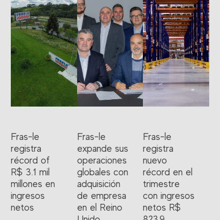
Fras-le
Fras-le
Fras-le
registra
expande sus
registra
récord of
operaciones
nuevo
R$ 3.1 mil
globales con
récord en el
millones en
adquisición
trimestre
ingresos
de empresa
con ingresos
netos
en el Reino
netos R$
Unido
823,9