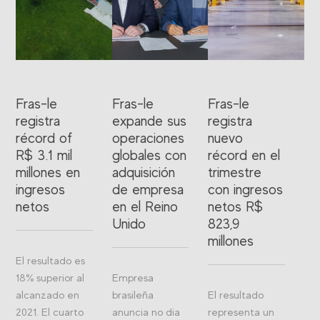
Fras-le
Fras-le
Fras-le
registra
expande sus
registra
récord of
operaciones
nuevo
R$ 3.1 mil
globales con
récord en el
millones en
adquisición
trimestre
ingresos
de empresa
con ingresos
netos
en el Reino
netos R$
Unido
823,9
millones
El resultado es
18% superior al
Empresa
alcanzado en
brasileña
El resultado
2021. El cuarto
anuncia no dia
representa un