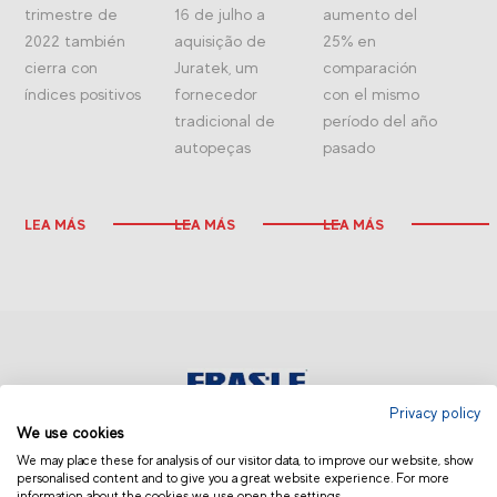
trimestre de
16 de julho a
aumento del
2022 también
aquisição de
25% en
cierra con
Juratek, um
comparación
índices positivos
fornecedor
con el mismo
tradicional de
período del año
autopeças
pasado
LEA MÁS
LEA MÁS
LEA MÁS
Privacy policy
We use cookies
EUROPA | ESPAÑOL
We may place these for analysis of our visitor data, to improve our website, show
personalised content and to give you a great website experience. For more
information about the cookies we use open the settings.