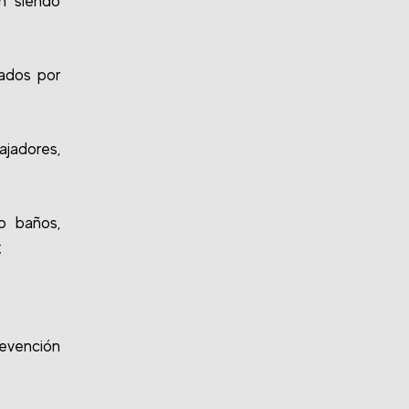
n siendo
zados por
jadores,
o baños,
;
revención