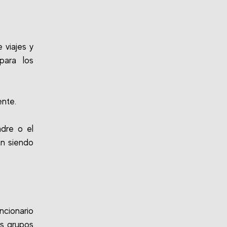
 viajes y
para los
nte.
adre o el
án siendo
ncionario
os grupos