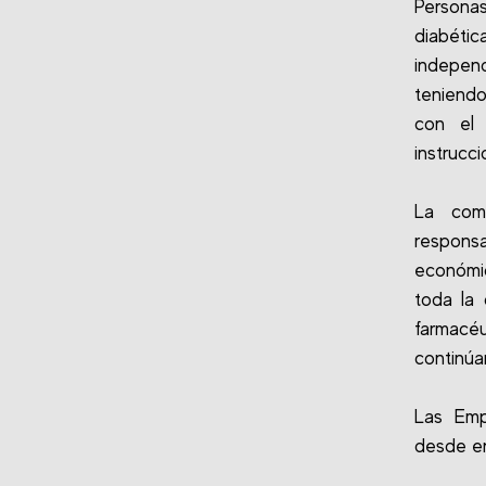
Persona
diabét
independ
teniendo
con el 
instrucc
La comp
responsa
económic
toda la 
farmacéu
continúa
Las Emp
desde en