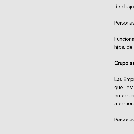
de abajo
Personas
Funciona
hijos, d
Grupo se
Las Empr
que est
entende
atención.
Personas