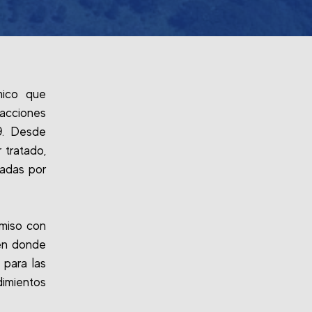
mico que
acciones
9. Desde
 tratado,
radas por
miso con
 en donde
 para las
dimientos