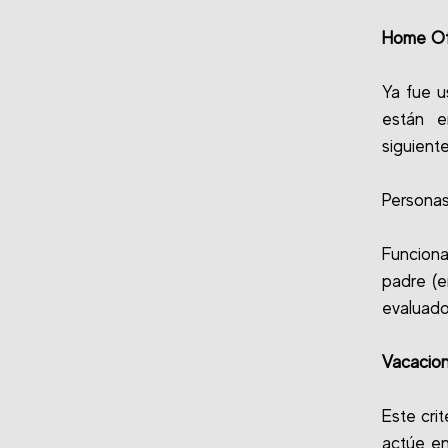
Home Of
Ya fue u
están e
siguient
Personas
Funciona
padre (e
evaluado
Vacacion
Este cri
actúe en