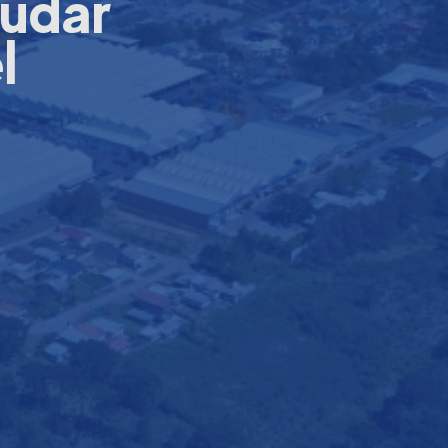
yudar
l
l