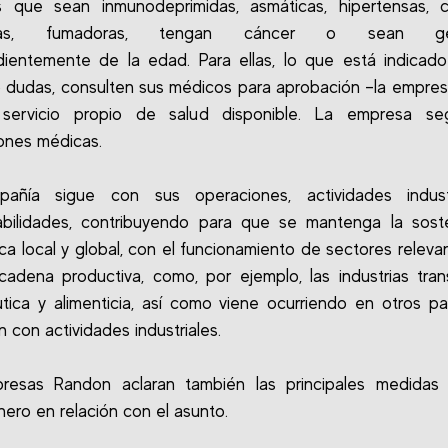
s que sean inmunodeprimidas, asmáticas, hipertensas, ca
icas, fumadoras, tengan cáncer o sean ges
ientemente de la edad. Para ellas, lo que está indicad
 dudas, consulten sus médicos para aprobación –la empre
servicio propio de salud disponible. La empresa seg
iones médicas.
añía sigue con sus operaciones, actividades indust
bilidades, contribuyendo para que se mantenga la soste
a local y global, con el funcionamiento de sectores releva
cadena productiva, como, por ejemplo, las industrias trans
tica y alimenticia, así como viene ocurriendo en otros p
n con actividades industriales.
resas Randon aclaran también las principales medidas
ero en relación con el asunto.