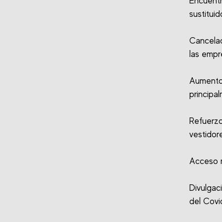
Encuent
sustitui
Cancelac
las empr
Aumento
principa
Refuerz
vestidor
Acceso r
Divulgac
del Covi