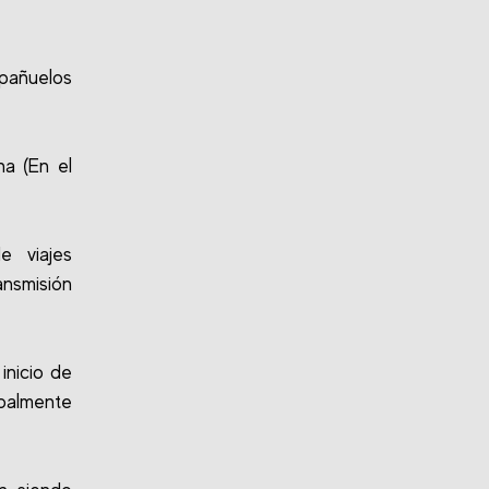
pañuelos
a (En el
e viajes
ansmisión
inicio de
ipalmente