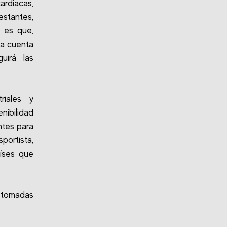
rdiacas,
tantes,
o es que,
sa cuenta
uirá las
riales y
nibilidad
ntes para
portista,
aíses que
 tomadas