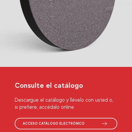
Consulte el catálogo
Descargue el catálogo y llévelo con usted o,
si prefiere, accédalo online.
ACCESO CATÁLOGO ELECTRÓNICO