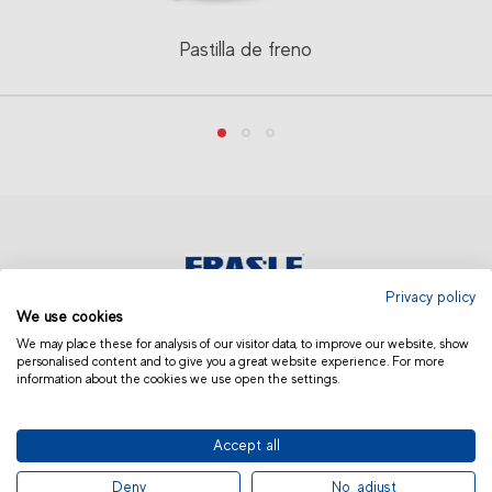
Pastilla de freno
Privacy policy
We use cookies
EUROPA | ESPAÑOL
We may place these for analysis of our visitor data, to improve our website, show
personalised content and to give you a great website experience. For more
information about the cookies we use open the settings.
Accept all
© 2019 Fras-le | Photos: Júlio Soares, Magrão Scalco, João Lazzarotto, Panda Branding
Deny
No, adjust
and photo collection of Randon Companies