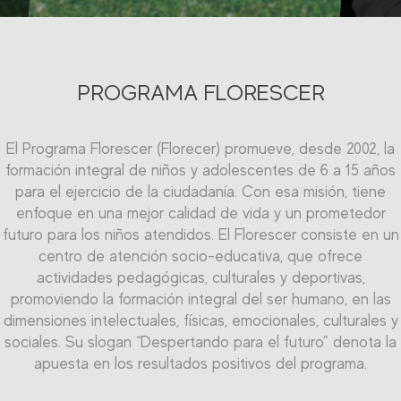
PROGRAMA FLORESCER
El Programa Florescer (Florecer) promueve, desde 2002, la
El programa Qualificar (Calificar) del Centro de Educación
formación integral de niños y adolescentes de 6 a 15 años
Profesional Randoncorp les propicia a los adolescentes la
calificación en el mercado laboral, ofreciéndoles iniciación
para el ejercicio de la ciudadanía. Con esa misión, tiene
enfoque en una mejor calidad de vida y un prometedor
profesional en el segmento metal-mecánico y en el
futuro para los niños atendidos. El Florescer consiste en un
segmento comercio-servicios. El proyecto cuenta con un
área de más de mil metros cuadrados y capacidad para
centro de atención socio-educativa, que ofrece
actividades pedagógicas, culturales y deportivas,
formar más de 200 jóvenes simultáneamente.
promoviendo la formación integral del ser humano, en las
dimensiones intelectuales, físicas, emocionales, culturales y
sociales. Su slogan “Despertando para el futuro” denota la
apuesta en los resultados positivos del programa.