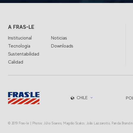
A FRAS-LE
Institucional
Noticias
Tecnología
Downloads
Sustentabilidad
Calidad
CHILE
PO
© 2019 Fras-le | Photos: Júlio Soares, Magrão Scalco, João Lazzarotto, Panda Brand