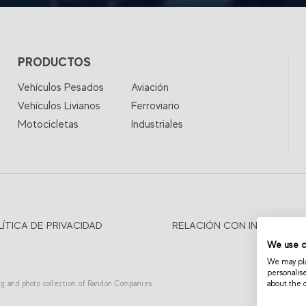
PRODUCTOS
Vehículos Pesados
Aviación
Vehículos Livianos
Ferroviario
Motocicletas
Industriales
LÍTICA DE PRIVACIDAD
RELACIÓN CON INVERSIONI
We use c
We may plac
personalis
about the 
ing and photo collection of Randon Companies