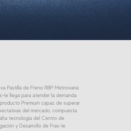
va Pastilla de Freno RBP Metroviaria
s-le llega para atender la demanda
 producto Premium capaz de superar
pectativas del mercado, compuesta
 alta tecnología del Centro de
igación y Desarrollo de Fras-le.