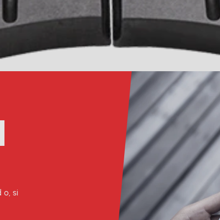
l
o, si