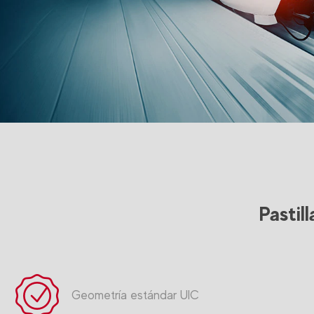
Pastil
Geometría estándar UIC