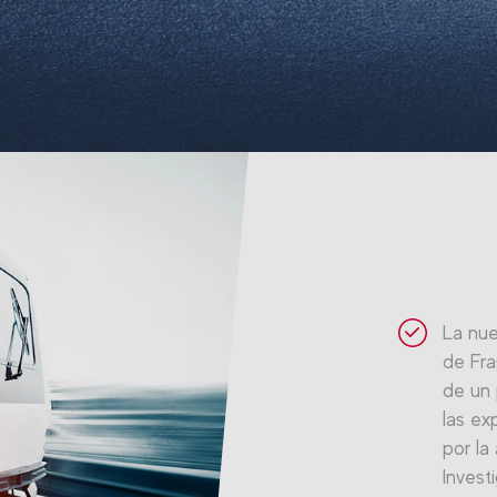
La nue
de Fra
de un
las ex
por la
Invest