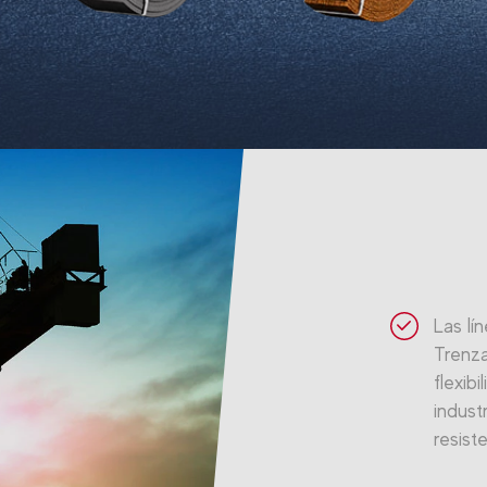
Las lí
Trenza
flexib
indust
resist