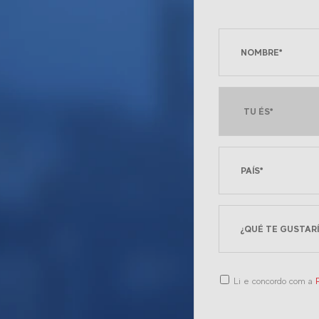
Li e concordo com a
P