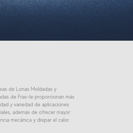
neas de Lonas Moldadas y
das de Fras-le proporcionan más
ilidad y variedad de aplicaciones
riales, además de ofrecer mayor
encia mecánica y disipar el calor.