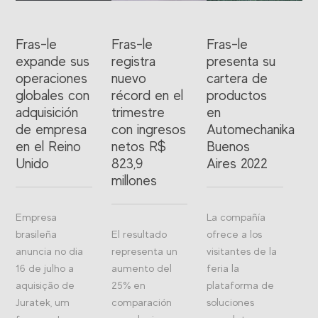
Fras-le
Fras-le
Fras-le
expande sus
registra
presenta su
operaciones
nuevo
cartera de
globales con
récord en el
productos
adquisición
trimestre
en
de empresa
con ingresos
Automechanika
en el Reino
netos R$
Buenos
Unido
823,9
Aires 2022
millones
Empresa
La compañía
brasileña
El resultado
ofrece a los
anuncia no dia
representa un
visitantes de la
16 de julho a
aumento del
feria la
aquisição de
25% en
plataforma de
Juratek, um
comparación
soluciones