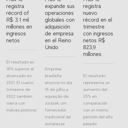
registra
expande sus
registra
récord of
operaciones
nuevo
R$ 3.1 mil
globales con
récord en el
millones en
adquisición
trimestre
ingresos
de empresa
con ingresos
netos
en el Reino
netos R$
Unido
823,9
millones
El resultado es
18% superior al
Empresa
alcanzado en
brasileña
El resultado
2021. El cuarto
anuncia no dia
representa un
trimestre de
16 de julho a
aumento del
2022 también
aquisição de
25% en
cierra con
Juratek, um
comparación
índices positivos
fornecedor
con el mismo
tradicional de
período del año
autopeças
pasado