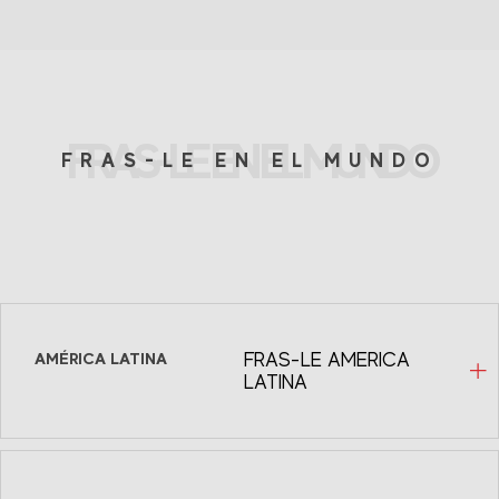
FRAS-LE EN EL MUNDO
FRAS-LE EN EL MUNDO
AMÉRICA LATINA
FRAS-LE AMERICA
LATINA
Fras-le México
Avenida Homero, 1804 INT 504