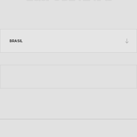
VER EN EL MAPA
Fras-le Andina
BRASIL
(+56 9) 7698 0093
frasandina@fras-le.com;
sebastian.reyes@fras-le.com
VER EN EL MAPA