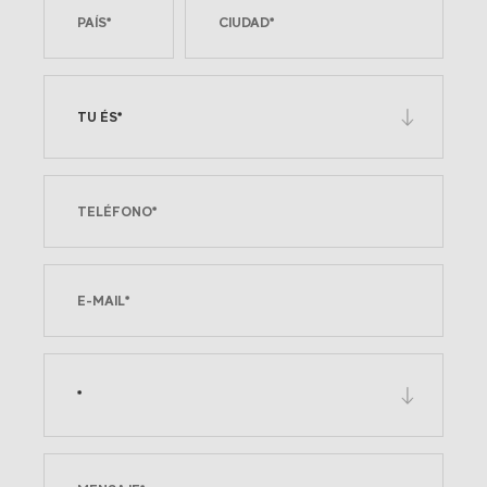
TU ÉS*
*