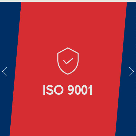
vious
Next
ISO 9001