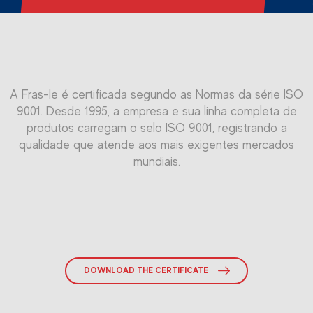
É aplicável a qualquer tipo de organização que tenha como
A ISO 45001 é uma norma internacional para o Sistema de
Padrão utilizado mundialmente no Sistema de Gestão da
A Fras-le é certificada segundo as Normas da série ISO
Gestão de Saúde e Segurança Ocupacional (OHMS), que
9001. Desde 1995, a empresa e sua linha completa de
objetivo um desempenho ambientalmente correto.
Qualidade Automotiva. Alcançar esta certificação
tem como foco a melhoria do desempenho da empresa em
demonstra que sua organização segue os requisitos
produtos carregam o selo ISO 9001, registrando a
termos de Saúde e Segurança Ocupacional (SST), versão
qualidade que atende aos mais exigentes mercados
relevantes.
em inglês.
mundiais.
DOWNLOAD THE CERTIFICATE