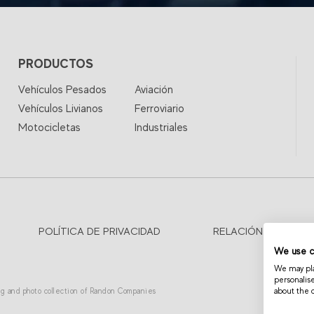
PRODUCTOS
Vehículos Pesados
Aviación
Vehículos Livianos
Ferroviario
Motocicletas
Industriales
POLÍTICA DE PRIVACIDAD
RELACIÓN CON INVE
We use c
We may plac
personalis
about the 
ing and photo collection of Randon Companies