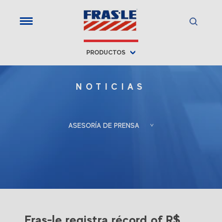
;
PRODUCTOS
NOTICIAS
ASESORÍA DE PRENSA
Froés, Berlato
Porto Alegre, RS, Brasil
Associadas
+55 (51) 3388-6847
Gladis Berlato
gladis@froesberlato.com.br
Fras-le registra récord of R$