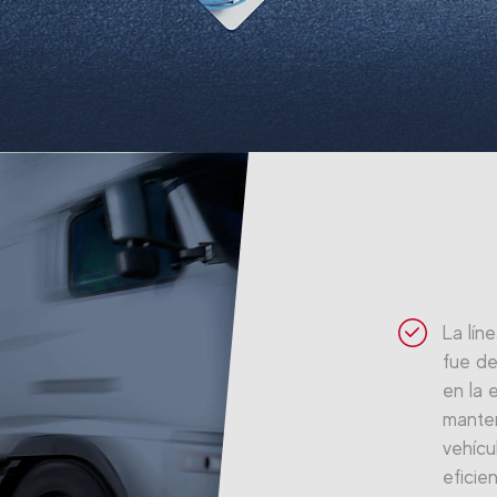
La lín
fue de
en la 
manten
vehícu
eficien