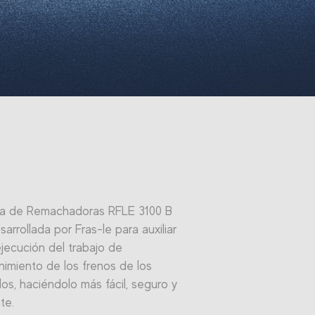
ea de Remachadoras RFLE 3100 B
sarrollada por Fras-le para auxiliar
ejecución del trabajo de
imiento de los frenos de los
los, haciéndolo más fácil, seguro y
te.