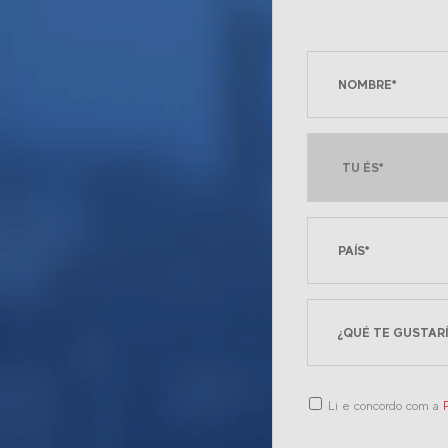
Li e concordo com a
P