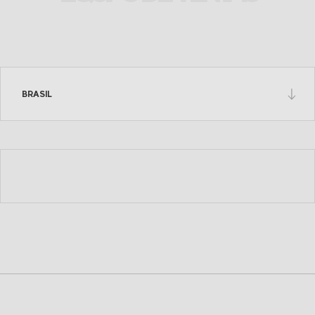
VER EN EL MAPA
Fras-le Andina
BRASIL
(+56 9) 7698 0093
frasandina@fras-le.com;
sebastian.reyes@fras-le.com
VER EN EL MAPA