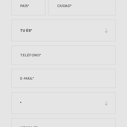
TU ÉS*
*