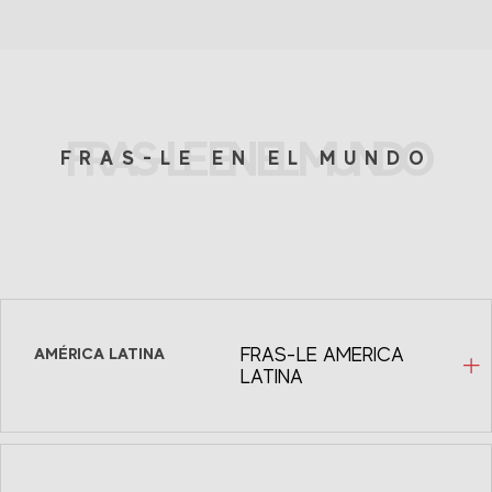
FRAS-LE EN EL MUNDO
FRAS-LE EN EL MUNDO
AMÉRICA LATINA
FRAS-LE AMERICA
LATINA
Fras-le México
Avenida Homero, 1804 INT 504