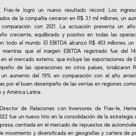
, Fras-le logró un nuevo resultado récord. Los ingres
ados de la compañía cerraron en R$ 3,1 mil millones, un a
comparación con 2021. La actuación presenta un añ
o creciente, equilibrado y positivo en todas las opera
 en todo el mundo. El EBITDA alcanzó R$ 453 millones, u
, mientras que el margen EBITDA registrado fue del 14
 en el mercado externo, que incluye las exportaciones de B
peño de las operaciones en otros países, totalizaron R
, un aumento del 19% en comparación con el año anterio
as por el buen desempeño de las ventas en regiones com
e y América Latina.
 Director de Relaciones con Inversores de Fras-le, Hem
022 fue un nuevo hito en la consolidación de la estrategia 
presa, centrada en el mercado de repuestos de automóvile
de movimiento y diversificada en geografías y cartera de p