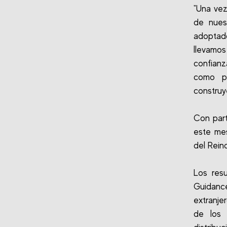
"Una vez
de nues
adoptad
llevamo
confianz
como p
construy
Con part
este mes
del Rein
Los res
Guidanc
extranje
de los 