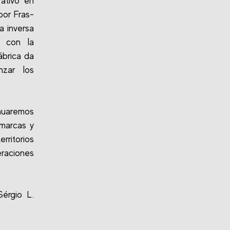
ativo en
por Fras-
ca inversa
, con la
ábrica da
nzar los
nuaremos
 marcas y
rritorios
eraciones
Sérgio L.