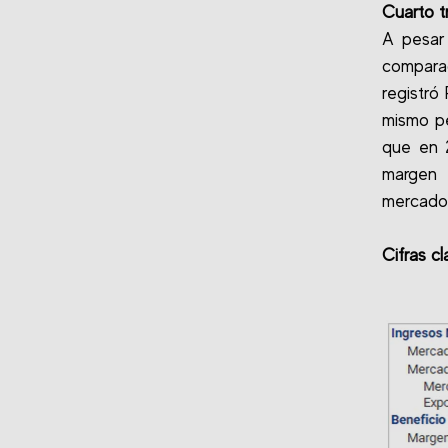
Cuarto t
A pesar
comparac
registró
mismo pe
que en 2
margen 
mercado 
Cifras cl