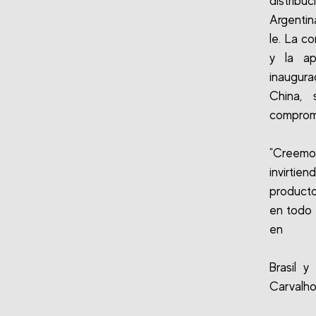
distrib
Argentin
le. La co
y la ap
inaugura
China, 
compromi
"Creemo
invirtie
producto
en todo 
en
Brasil y
Carvalho