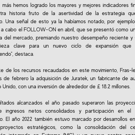
 más hemos logrado los mayores y mejores indicadores fi
tra historia fruto de la asertividad de la estrategia q
o. Una señal de esto ya la habíamos notado, por ejemplo
s a cabo el FOLLOW-ON en abril, que se presentó como un
a del mercado, premiando nuestro desempeño reciente y 
ieza clave para un nuevo ciclo de expansión que 
endo", destaca.
e de los recursos recaudados en este movimiento, Fras-l
 de febrero la adquisición de Juratek, un fabricante de a
o Unido, con una inversión de alrededor de £ 18.2 millones.
ultados alcanzados el año pasado superaron las proyecc
e ingresos netos consolidados y participación en el
ro. El año 2022 también estuvo marcado por desarrollos e
proyectos estratégicos, como la consolidación del c