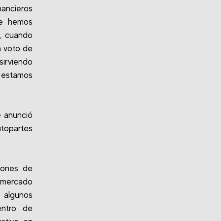
nancieros
ue hemos
, cuando
 voto de
sirviendo
estamos
e anunció
utopartes
iones de
 mercado
n algunos
entro de