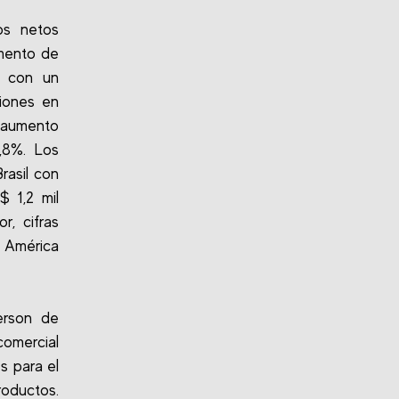
os netos
umento de
o con un
ciones en
n aumento
,8%. Los
rasil con
$ 1,2 mil
r, cifras
o América
erson de
comercial
s para el
roductos.