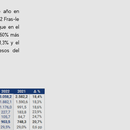
e año en
2 Fras-le
que en el
, 60% más
1,3% y el
esos del