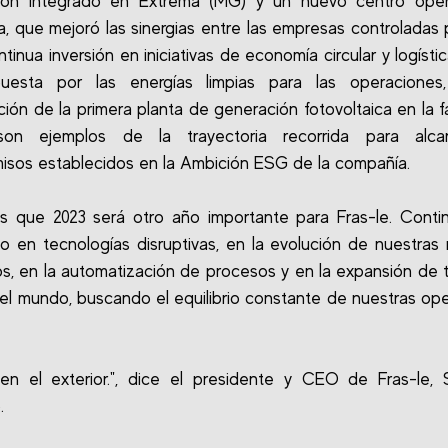
ución integrado en Extrema (MG) y un nuevo centro oper
a, que mejoró las sinergias entre las empresas controladas 
ntinua inversión en iniciativas de economía circular y logísti
uesta por las energías limpias para las operaciones
ción de la primera planta de generación fotovoltaica en la f
son ejemplos de la trayectoria recorrida para alca
sos establecidos en la Ambición ESG de la compañía.
s que 2023 será otro año importante para Fras-le. Conti
ndo en tecnologías disruptivas, en la evolución de nuestras
s, en la automatización de procesos y en la expansión de te
el mundo, buscando el equilibrio constante de nuestras op
 en el exterior.", dice el presidente y CEO de Fras-le, 
.