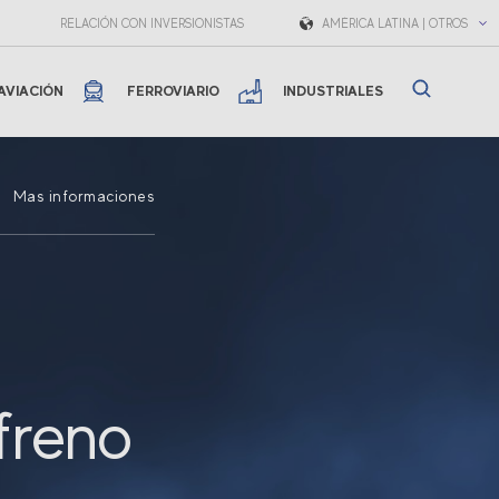
RELACIÓN CON INVERSIONISTAS
AMÉRICA LATINA | OTROS
AVIACIÓN
FERROVIARIO
INDUSTRIALES
Mas informaciones
freno