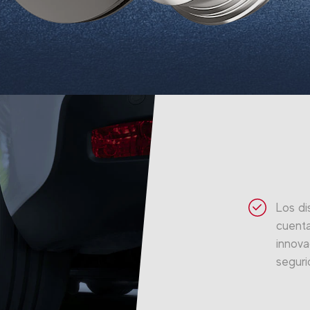
Los di
cuenta
innova
seguri