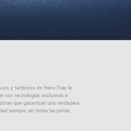
scos y tambores de freno Fras-le
n con tecnologías exclusivas e
doras que garantizan una verdadera
dad siempre, en todas las pistas.