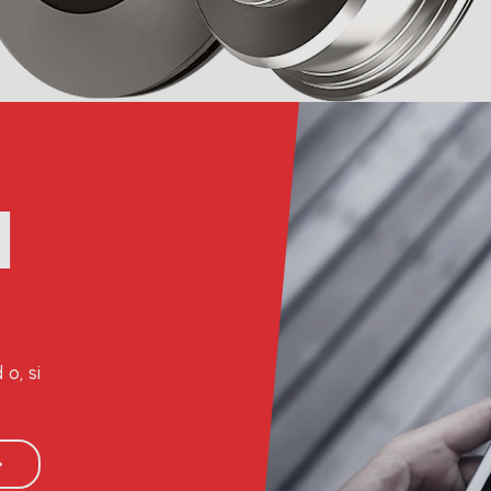
l
o, si