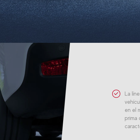
La lín
vehícu
en el 
prima 
caract