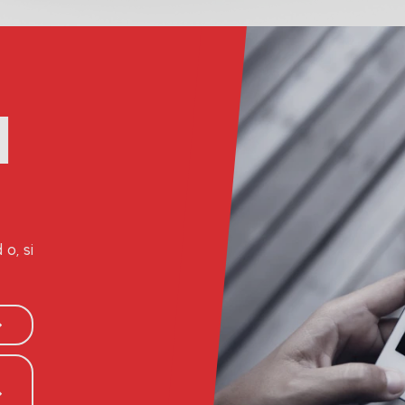
l
o, si