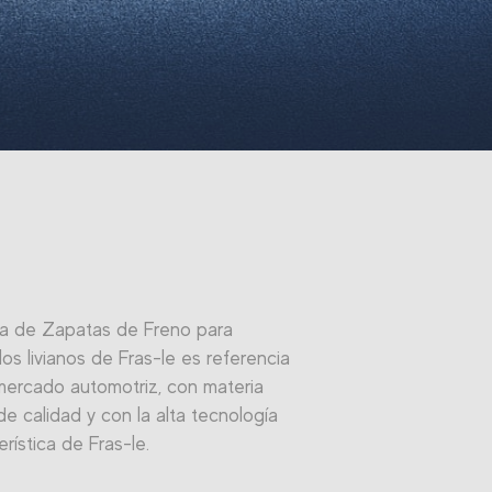
ea de Zapatas de Freno para
los livianos de Fras-le es referencia
mercado automotriz, con materia
de calidad y con la alta tecnología
erística de Fras-le.