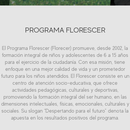
PROGRAMA FLORESCER
El Programa Florescer (Florecer) promueve, desde 2002, la
El programa Qualificar (Calificar) del Centro de Educación
formación integral de niños y adolescentes de 6 a 15 años
Profesional Randoncorp les propicia a los adolescentes la
calificación en el mercado laboral, ofreciéndoles iniciación
para el ejercicio de la ciudadanía. Con esa misión, tiene
enfoque en una mejor calidad de vida y un prometedor
profesional en el segmento metal-mecánico y en el
futuro para los niños atendidos. El Florescer consiste en un
segmento comercio-servicios. El proyecto cuenta con un
área de más de mil metros cuadrados y capacidad para
centro de atención socio-educativa, que ofrece
actividades pedagógicas, culturales y deportivas,
formar más de 200 jóvenes simultáneamente.
promoviendo la formación integral del ser humano, en las
dimensiones intelectuales, físicas, emocionales, culturales y
sociales. Su slogan “Despertando para el futuro” denota la
apuesta en los resultados positivos del programa.