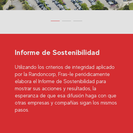
Informe de Sostenibilidad
Utilizando los criterios de integridad aplicado
por la Randoncorp, Fras-le periódicamente
elabora el Informe de Sostenibilidad para
mostrar sus acciones y resultados, la
esperanza de que esa difusión haga con que
otras empresas y compañías sigan los mismos
pasos.