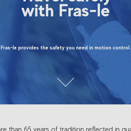
with Fras-le
Fras-le provides the safety you need in motion control.
e than 65 years of tradition reflected in qua