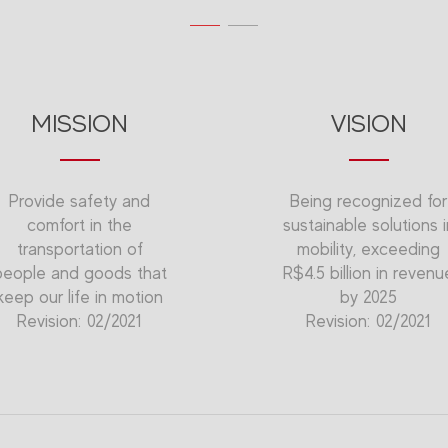
MISSION
VISION
Provide safety and
Being recognized for
comfort in the
sustainable solutions i
transportation of
mobility, exceeding
people and goods that
R$4.5 billion in revenu
keep our life in motion
by 2025
Revision: 02/2021
Revision: 02/2021