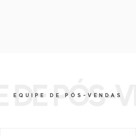
Fras-le Andina
(+56 9) 7698 0093
frasandina@fras-le.com;
sebastian.reyes@fras-le.com
VEJA NO MAPA
E DE PÓS-
EQUIPE DE PÓS-VENDAS