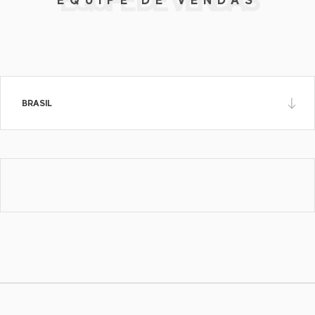
(+54 11) 4736.6873
ventas@fras-le.com.ar
VEJA NO MAPA
BRASIL
Fras-le Panamericana
Calle 100 - No 19-16; Oficina 311
Código Postal: 110221 Bogotá -
Colombia
+57 322 8846-779
fraslepan@fras-le.com
VEJA NO MAPA