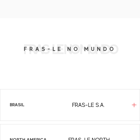
FRAS-LE NO MUNDO
FRAS-LE NO MUNDO
BRASIL
FRAS-LE S.A.
Fras-le S.A.
RS 122 - KM 66, nº 10945, Forqueta
NORTH AMERICA