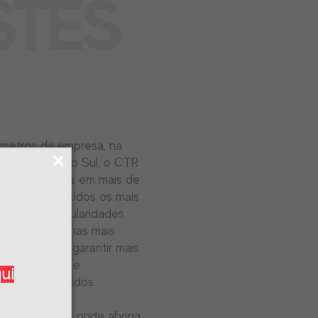
STES
ômetros da empresa, na
 Rio Grande do Sul, o CTR
es,
espalhados em mais de
 são reproduzidos os mais
mentos e irregularidades
ção de testes nas mais
m, você pode garantir mais
mpetitividade e
qui
tos desenvolvidos.
 de 2.200 m², onde abriga