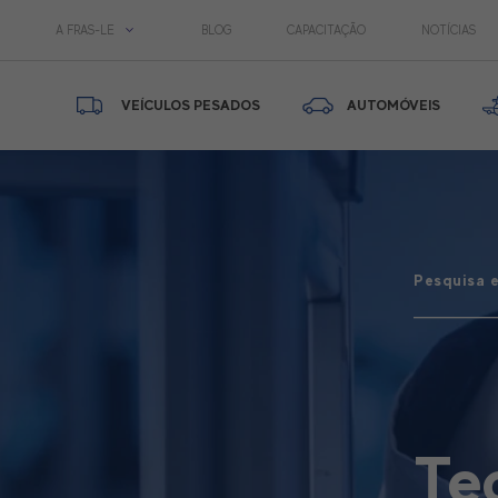
A FRAS-LE
BLOG
CAPACITAÇÃO
NOTÍCIAS
VEÍCULOS PESADOS
AUTOMÓVEIS
Pesquisa 
Te