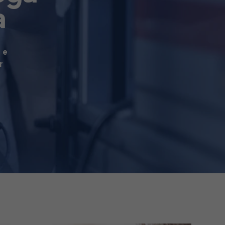
a
 e
r