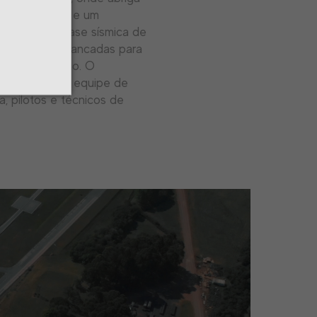
o de veículos e um
equipado com base sísmica de
idráulicos e bancadas para
alto desempenho. O
onta com uma equipe de
a, pilotos e técnicos de