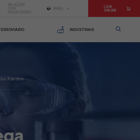
RELAÇÕES
LOJA
COM
BRASIL
ONLINE
INVESTIDORES
FERROVIÁRIO
INDUSTRIAIS
cílio Randon
ega