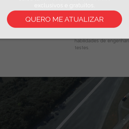
exclusivos e gratuitos.
um ateliê para preparaçã
laboratório estrutural, 
QUERO ME ATUALIZAR
94 m², atuadores servo-h
testes vibracionais de 
complexo tecnológico c
habilidades de engenhari
testes.