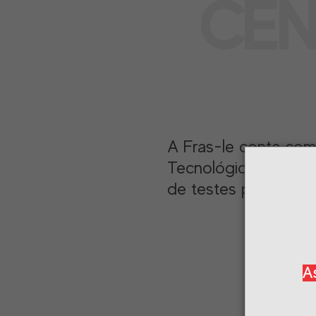
CEN
A Fras-le conta co
Tecnológico Randon
de testes por excelê
As