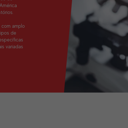
 América
tórios.
o com amplo
tipos de
específicas
is variadas