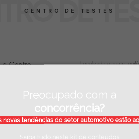
TRO DE TE
CENTRO DE TESTES
m o Centro
Localizado a quatro quil
cidade de Farroupilha no
 (CTR), um centro
possui 20 pistas diferent
ncia.
15 km de extensão,
onde
Preocupado com a
diferentes tipos de pavi
específicas para realiza
concorrência?
variadas condições. Assi
segurança, qualidade, co
 novas tendências do setor automotivo estão a
confiabilidade aos produ
Saiba tudo neste kit de conteúdos
Também possui um prédio