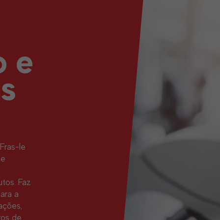
o e
as
Fras-le
te
tos. Faz
ara a
ações,
ros de