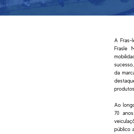
A Fras-l
Frasle 
mobilid
sucesso,
da marca
destaqu
produtos
Ao longo
70 anos
veicula
público 