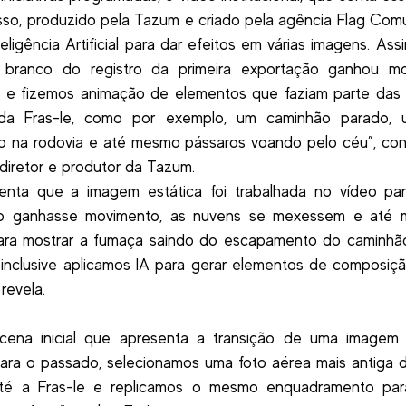
so, produzido pela Tazum e criado pela agência Flag Com
nteligência Artificial para dar efeitos em várias imagens. Ass
 branco do registro da primeira exportação ganhou mo
s e fizemos animação de elementos que faziam parte das 
da Fras-le, como por exemplo, um caminhão parado, 
 na rodovia e até mesmo pássaros voando pelo céu”, con
, diretor e produtor da Tazum.
enta que a imagem estática foi trabalhada no vídeo pa
o ganhasse movimento, as nuvens se mexessem e até
para mostrar a fumaça saindo do escapamento do caminhão
inclusive aplicamos IA para gerar elementos de composiç
 revela.
 cena inicial que apresenta a transição de uma imagem 
para o passado, selecionamos uma foto aérea mais antiga d
té a Fras-le e replicamos o mesmo enquadramento para