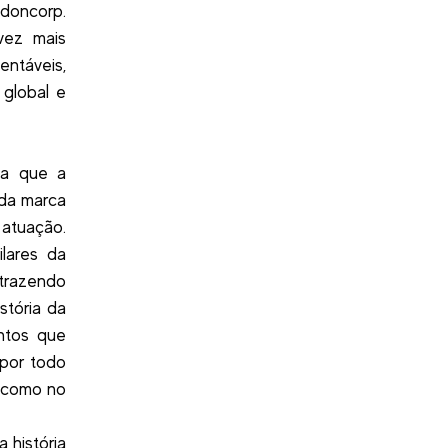
ndoncorp.
vez mais
entáveis,
 global e
ta que a
 da marca
atuação.
lares da
trazendo
stória da
ntos que
 por todo
, como no
a história