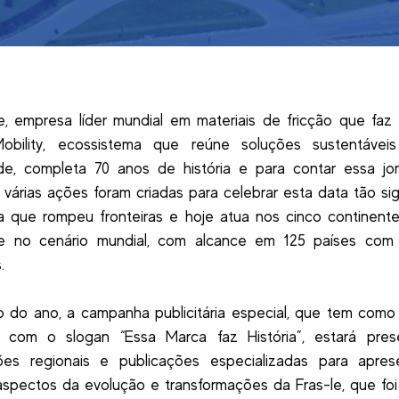
e, empresa líder mundial em materiais de fricção que faz
Mobility, ecossistema que reúne soluções sustentávei
ade, completa 70 anos de história e para contar essa jo
 várias ações foram criadas para celebrar esta data tão sign
 que rompeu fronteiras e hoje atua nos cinco continent
e no cenário mundial, com alcance em 125 países com
.
 do ano, a campanha publicitária especial, que tem com
 com o slogan “Essa Marca faz História”, estará pre
ções regionais e publicações especializadas para apres
aspectos da evolução e transformações da Fras-le, que fo