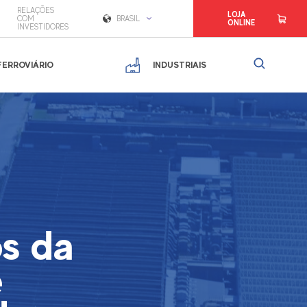
RELAÇÕES
LOJA
COM
BRASIL
ONLINE
INVESTIDORES
FERROVIÁRIO
INDUSTRIAIS
s da
e