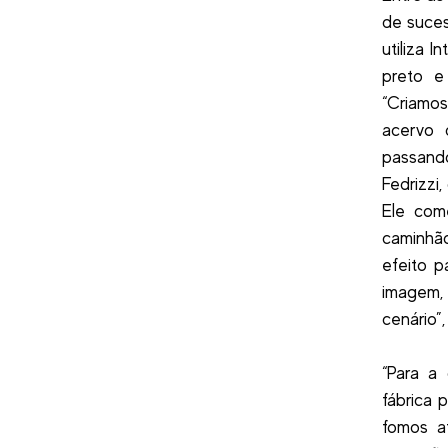
de suces
utiliza I
preto e
“Criamo
acervo 
passando
Fedrizzi
Ele com
caminhã
efeito 
imagem, 
cenário”,
“Para a
fábrica 
fomos a