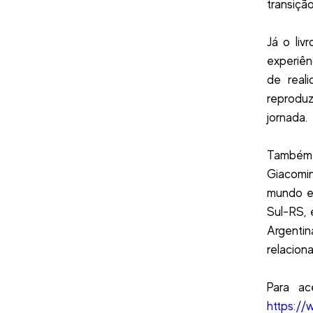
transição
Já o liv
experiê
de real
reproduz
jornada.
Também 
Giacomin
mundo em
Sul-RS, 
Argentin
relacion
Para ac
https:/