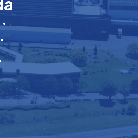
da
no
 e
al
u
e