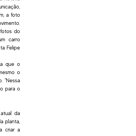
unicação,
im, a foto
vimento.
fotos do
um carro
ta Felipe
ra que o
 mesmo o
. “Nessa
ão para o
atual da
a planta,
 criar a