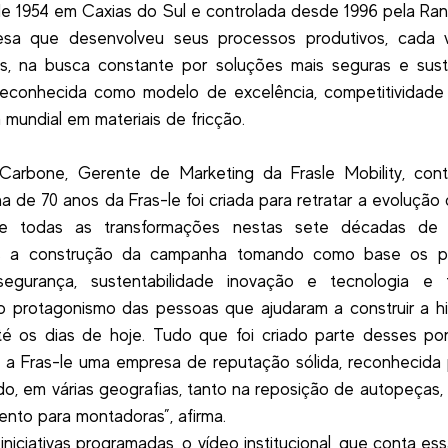
e 1954 em Caxias do Sul e controlada desde 1996 pela Ra
sa que desenvolveu seus processos produtivos, cada 
es, na busca constante por soluções mais seguras e sust
reconhecida como modelo de excelência, competitividade
a mundial em materiais de fricção.
 Carbone, Gerente de Marketing da Frasle Mobility, con
 de 70 anos da Fras-le foi criada para retratar a evolução
 e todas as transformações nestas sete décadas de 
s a construção da campanha tomando como base os pi
segurança, sustentabilidade inovação e tecnologia e 
 protagonismo das pessoas que ajudaram a construir a hi
té os dias de hoje. Tudo que foi criado parte desses po
 a Fras-le uma empresa de reputação sólida, reconhecida
o, em várias geografias, tanto na reposição de autopeças
ento para montadoras”, afirma.
iniciativas programadas, o vídeo institucional, que conta ess