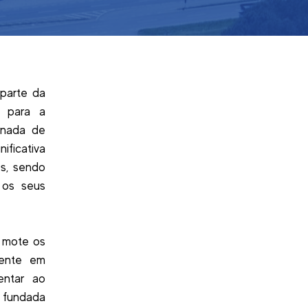
 parte da
s para a
rnada de
ificativa
es, sendo
 os seus
o mote os
sente em
entar ao
i fundada