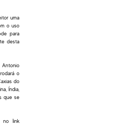
eitor uma
om o uso
ode para
rte desta
 Antonio
 rodará o
Caxias do
a, Índia,
os que se
 no link