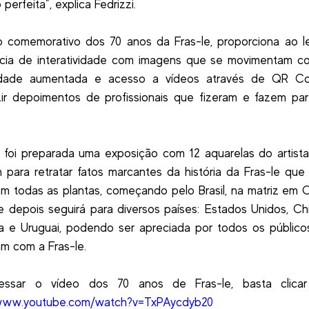
 perfeita”, explica Fedrizzi.
ro comemorativo dos 70 anos da Fras-le, proporciona ao l
ncia de interatividade com imagens que se movimentam c
idade aumentada e acesso a vídeos através de QR C
ir depoimentos de profissionais que fizeram e fazem pa
foi preparada uma exposição com 12 aquarelas do artista
 para retratar fatos marcantes da história da Fras-le que
 todas as plantas, começando pelo Brasil, na matriz em 
e depois seguirá para diversos países: Estados Unidos, Chin
a e Uruguai, podendo ser apreciada por todos os públic
am com a Fras-le.
essar o vídeo dos 70 anos de Fras-le, basta clicar
/www.youtube.com/watch?v=TxPAycdyb20