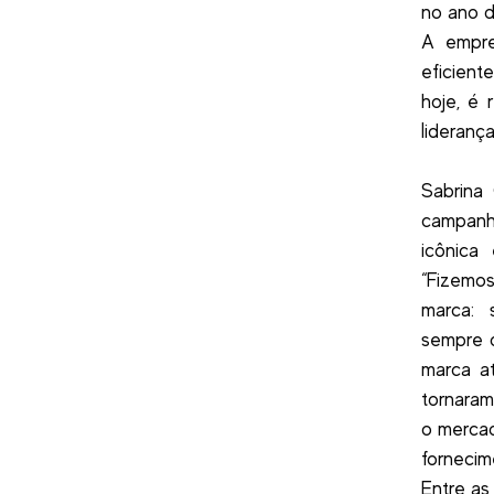
no ano d
A empre
eficient
hoje, é 
lideranç
Sabrina
campanha
icônica
“Fizemo
marca: 
sempre o
marca a
tornaram
o mercad
fornecim
Entre as 