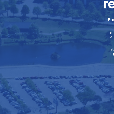
r
F
e
d