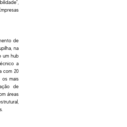
ilidade”,
Empresas
mento de
pilha, na
o um hub
técnico a
ta com 20
s os mais
zação de
com áreas
trutural,
s.