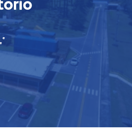
tório
te
e