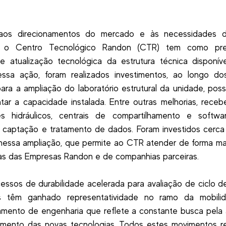
aos direcionamentos do mercado e às necessidades 
s, o Centro Tecnológico Randon (CTR) tem como pr
e atualização tecnológica da estrutura técnica disponí
essa ação, foram realizados investimentos, ao longo dos
ara a ampliação do laboratório estrutural da unidade, possi
tar a capacidade instalada. Entre outras melhorias, rece
es hidráulicos, centrais de compartilhamento e softwa
, captação e tratamento de dados. Foram investidos cerc
nessa ampliação, que permite ao CTR atender de forma mai
s das Empresas Randon e de companhias parceiras.
essos de durabilidade acelerada para avaliação de ciclo d
s têm ganhado representatividade no ramo da mobili
amento de engenharia que reflete a constante busca pela 
amento das novas tecnologias. Todos estes movimentos re