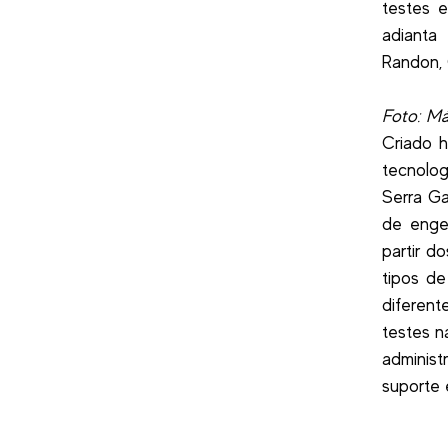
testes e
adianta
Randon, 
Foto: M
Criado 
tecnolog
Serra G
de engen
partir d
tipos de
diferen
testes n
administ
suporte 