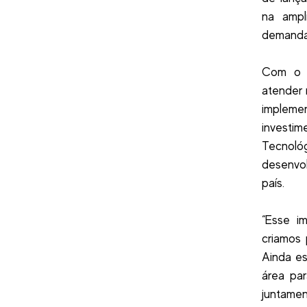
na ampl
demandas
Com o a
atender 
implemen
investim
Tecnol
desenvo
país.
“Esse i
criamos 
Ainda es
área pa
juntamen