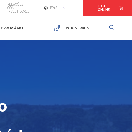
RELAÇÕES
LOJA
COM
BRASIL
ONLINE
INVESTIDORES
FERROVIÁRIO
INDUSTRIAIS
o