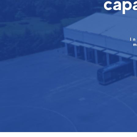
capa
I