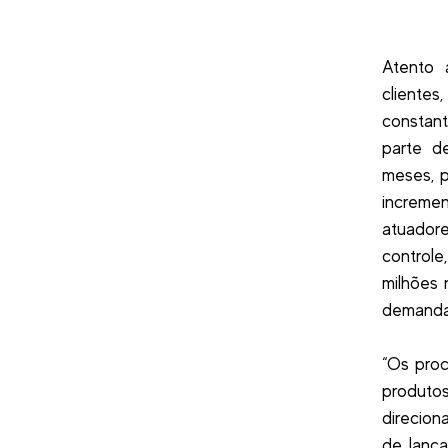
Atento 
cliente
constant
parte d
meses, p
incremen
atuador
controle
milhões 
demanda
“Os proc
produto
direcion
de lanç