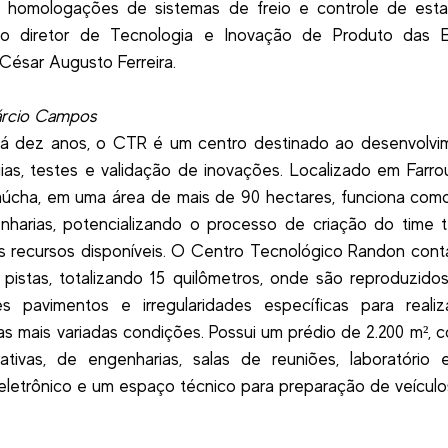
 homologações de sistemas de freio e controle de estab
 o diretor de Tecnologia e Inovação de Produto das 
César Augusto Ferreira.
árcio Campos
há dez anos, o CTR é um centro destinado ao desenvolvi
ias, testes e validação de inovações. Localizado em Farrou
aúcha, em uma área de mais de 90 hectares, funciona com
harias, potencializando o processo de criação do time 
os recursos disponíveis. O Centro Tecnológico Randon con
 pistas, totalizando 15 quilômetros, onde são reproduzido
tes pavimentos e irregularidades específicas para reali
as mais variadas condições. Possui um prédio de 2.200 m², 
rativas, de engenharias, salas de reuniões, laboratório es
eletrônico e um espaço técnico para preparação de veículo