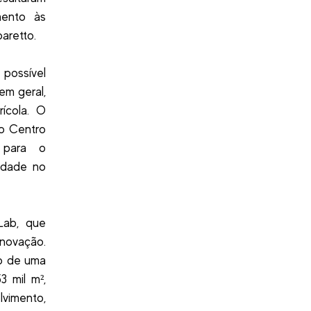
mento às
aretto.
possível
em geral,
rícola. O
 o Centro
 para o
idade no
Lab, que
inovação.
ão de uma
 mil m²,
lvimento,