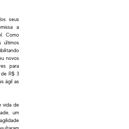
dos seus
emissa a
vel. Como
 últimos
bilitando
beu novos
res para
a de R$ 3
s ágil as
e vida de
dade, um
agilidade
sultaram